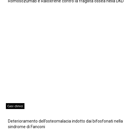
Romosozumab e Raloxifene contro la fragilità ossea nella DKD
Casi clinici
Deterioramento dell’osteomalacia indotto dai bifosfonati nella
sindrome di Fanconi