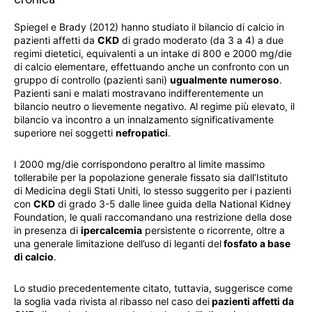
Spiegel e Brady (2012) hanno studiato il bilancio di calcio in
pazienti affetti da
CKD
di grado moderato (da 3 a 4) a due
regimi dietetici, equivalenti a un intake di 800 e 2000 mg/die
di calcio elementare, effettuando anche un confronto con un
gruppo di controllo (pazienti sani)
ugualmente
numeroso
.
Pazienti sani e malati mostravano indifferentemente un
bilancio neutro o lievemente negativo. Al regime più elevato, il
bilancio va incontro a un innalzamento significativamente
superiore nei soggetti
nefropatici
.
I 2000 mg/die corrispondono peraltro al limite massimo
tollerabile per la popolazione generale fissato sia dall’Istituto
di Medicina degli Stati Uniti, lo stesso suggerito per i pazienti
con
CKD
di grado 3-5 dalle linee guida della National Kidney
Foundation, le quali raccomandano una restrizione della dose
in presenza di
ipercalcemia
persistente o ricorrente, oltre a
una generale limitazione dell’uso di leganti del
fosfato a base
di calcio
.
Lo studio precedentemente citato, tuttavia, suggerisce come
la soglia vada rivista al ribasso nel caso dei
pazienti affetti da