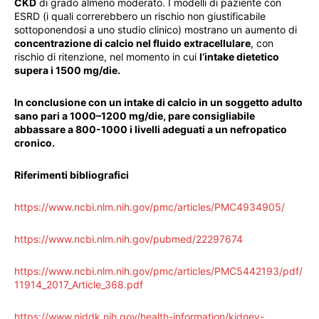
CKD
di grado almeno moderato. I modelli di paziente con
ESRD (i quali correrebbero un rischio non giustificabile
sottoponendosi a uno studio clinico) mostrano un aumento di
concentrazione di calcio nel fluido extracellulare
, con
rischio di ritenzione, nel momento in cui
l’intake dietetico
supera i 1500 mg/die.
In conclusione con un intake di calcio in un soggetto adulto
sano pari a 1000–1200 mg/die, pare consigliabile
abbassare a 800-1000 i livelli adeguati a un nefropatico
cronico.
Riferimenti bibliografici
https://www.ncbi.nlm.nih.gov/pmc/articles/PMC4934905/
https://www.ncbi.nlm.nih.gov/pubmed/22297674
https://www.ncbi.nlm.nih.gov/pmc/articles/PMC5442193/pdf/
11914_2017_Article_368.pdf
https://www.niddk.nih.gov/health-information/kidney-