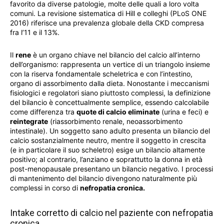
favorito da diverse patologie, molte delle quali a loro volta
comuni. La revisione sistematica di Hill e colleghi (PLoS ONE
2016) riferisce una prevalenza globale della CKD compresa
fra l’11 e il 13%.
Il
rene
è un organo chiave nel bilancio del calcio all’interno
dell’organismo: rappresenta un vertice di un triangolo insieme
con la riserva fondamentale scheletrica e con l’intestino,
organo di assorbimento dalla dieta. Nonostante i meccanismi
fisiologici e regolatori siano piuttosto complessi, la definizione
del bilancio è concettualmente semplice, essendo calcolabile
come differenza tra
quote di calcio eliminate
(urina e feci) e
reintegrate
(riassorbimento renale, neoassorbimento
intestinale). Un soggetto sano adulto presenta un bilancio del
calcio sostanzialmente neutro, mentre il soggetto in crescita
(e in particolare il suo scheletro) esige un bilancio altamente
positivo; al contrario, l’anziano e soprattutto la donna in età
post-menopausale presentano un bilancio negativo. I processi
di mantenimento del bilancio divengono naturalmente più
complessi in corso di
nefropatia cronica.
Intake corretto di calcio nel paziente con nefropatia
cronica