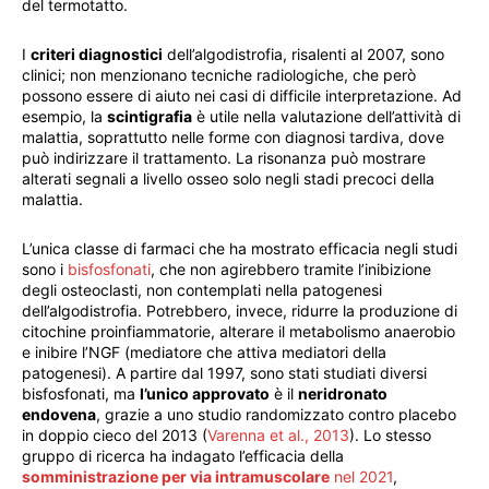
del termotatto.
I
criteri diagnostici
dell’algodistrofia, risalenti al 2007, sono
clinici; non menzionano tecniche radiologiche, che però
possono essere di aiuto nei casi di difficile interpretazione. Ad
esempio, la
scintigrafia
è utile nella valutazione dell’attività di
malattia, soprattutto nelle forme con diagnosi tardiva, dove
può indirizzare il trattamento. La risonanza può mostrare
alterati segnali a livello osseo solo negli stadi precoci della
malattia.
L’unica classe di farmaci che ha mostrato efficacia negli studi
sono i
bisfosfonati
, che non agirebbero tramite l’inibizione
degli osteoclasti, non contemplati nella patogenesi
dell’algodistrofia. Potrebbero, invece, ridurre la produzione di
citochine proinfiammatorie, alterare il metabolismo anaerobio
e inibire l’NGF (mediatore che attiva mediatori della
patogenesi). A partire dal 1997, sono stati studiati diversi
bisfosfonati, ma
l’unico approvato
è il
neridronato
endovena
, grazie a uno studio randomizzato contro placebo
in doppio cieco del 2013 (
Varenna et al., 2013
). Lo stesso
gruppo di ricerca ha indagato l’efficacia della
somministrazione per via intramuscolare
nel 2021
,