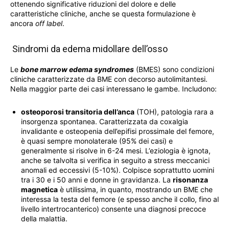
ottenendo significative riduzioni del dolore e delle
caratteristiche cliniche, anche se questa formulazione è
ancora
off label
.
Sindromi da edema midollare dell’osso
Le
bone marrow edema syndromes
(BMES) sono condizioni
cliniche caratterizzate da BME con decorso autolimitantesi.
Nella maggior parte dei casi interessano le gambe. Includono:
osteoporosi transitoria dell’anca
(TOH), patologia rara a
insorgenza spontanea. Caratterizzata da coxalgia
invalidante e osteopenia dell’epifisi prossimale del femore,
è quasi sempre monolaterale (95% dei casi) e
generalmente si risolve in 6-24 mesi. L’eziologia è ignota,
anche se talvolta si verifica in seguito a stress meccanici
anomali ed eccessivi (5-10%). Colpisce soprattutto uomini
tra i 30 e i 50 anni e donne in gravidanza. La
risonanza
magnetica
è utilissima, in quanto, mostrando un BME che
interessa la testa del femore (e spesso anche il collo, fino al
livello intertrocanterico) consente una diagnosi precoce
della malattia.