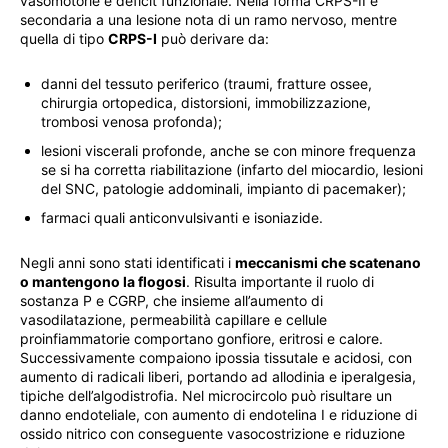
vasomotorie e deficit funzionale. Nella forma CRPS-II è
secondaria a una lesione nota di un ramo nervoso, mentre
quella di tipo
CRPS-I
può derivare da:
danni del tessuto periferico (traumi, fratture ossee,
chirurgia ortopedica, distorsioni, immobilizzazione,
trombosi venosa profonda);
lesioni viscerali profonde, anche se con minore frequenza
se si ha corretta riabilitazione (infarto del miocardio, lesioni
del SNC, patologie addominali, impianto di pacemaker);
farmaci quali anticonvulsivanti e isoniazide.
Negli anni sono stati identificati i
meccanismi che scatenano
o mantengono la flogosi
. Risulta importante il ruolo di
sostanza P e CGRP, che insieme all’aumento di
vasodilatazione, permeabilità capillare e cellule
proinfiammatorie comportano gonfiore, eritrosi e calore.
Successivamente compaiono ipossia tissutale e acidosi, con
aumento di radicali liberi, portando ad allodinia e iperalgesia,
tipiche dell’algodistrofia. Nel microcircolo può risultare un
danno endoteliale, con aumento di endotelina I e riduzione di
ossido nitrico con conseguente vasocostrizione e riduzione