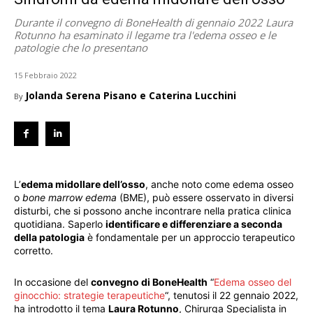
Durante il convegno di BoneHealth di gennaio 2022 Laura
Rotunno ha esaminato il legame tra l'edema osseo e le
patologie che lo presentano
15 Febbraio 2022
Jolanda Serena Pisano e Caterina Lucchini
By
L’
edema midollare dell’osso
, anche noto come edema osseo
o
bone marrow edema
(BME), può essere osservato in diversi
disturbi, che si possono anche incontrare nella pratica clinica
quotidiana. Saperlo
identificare e differenziare a seconda
della patologia
è fondamentale per un approccio terapeutico
corretto.
In occasione del
convegno di BoneHealth
“
Edema osseo del
ginocchio: strategie terapeutiche
“, tenutosi il 22 gennaio 2022,
ha introdotto il tema
Laura Rotunno
, Chirurga Specialista in