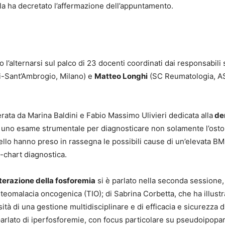
ala ha decretato l’affermazione dell’appuntamento.
l’alternarsi sul palco di 23 docenti coordinati dai responsabili s
i-Sant’Ambrogio, Milano) e
Matteo Longhi
(SC Reumatologia, A
rata da Marina Baldini e Fabio Massimo Ulivieri dedicata alla
den
è uno esame strumentale per diagnosticare non solamente l’osto
ello hanno preso in rassegna le possibili cause di un’elevata BM
w-chart diagnostica.
terazione della fosforemia
si è parlato nella seconda sessione, 
 osteomalacia oncogenica (TIO); di Sabrina Corbetta, che ha illus
ità di una gestione multidisciplinare e di efficacia e sicurezza 
arlato di iperfosforemie, con focus particolare su pseudoipopara