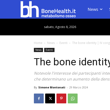
News
sabato, Agosto 8, 2026
Home
News
Eventi
The bone identity | IV co
News
Eventi
The bone identit
Notevole l'interesse dei partecipanti in
che determinano un aumento della densità
By
Simone Montonati
-
29 Marzo 2024