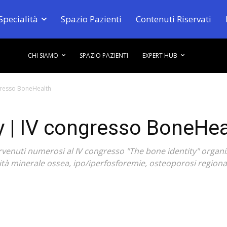
Specialità
Spazio Pazienti
Contenuti Riservati
CHI SIAMO
SPAZIO PAZIENTI
EXPERT HUB
ngresso BoneHealth
y | IV congresso BoneHea
tervenuti numerosi al IV congresso "The bone identity" organ
 minerale ossea, ipo/iperfosforemie, osteoporosi regionali