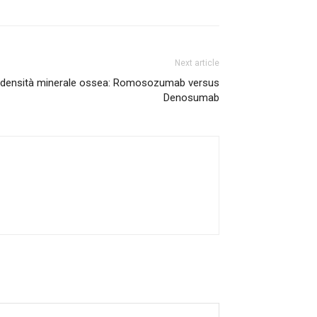
Next article
a densità minerale ossea: Romosozumab versus
Denosumab