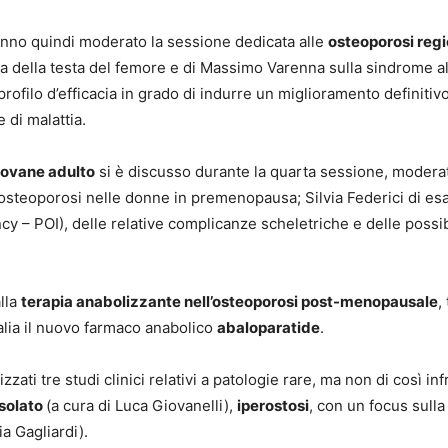
nno quindi moderato la sessione dedicata alle
osteoporosi regi
 della testa del femore e di Massimo Varenna sulla sindrome algo
rofilo d’efficacia in grado di indurre un miglioramento definiti
 di malattia.
iovane adulto
si è discusso durante la quarta sessione, modera
’osteoporosi nelle donne in premenopausa; Silvia Federici di e
cy – POI), delle relative complicanze scheletriche e delle possibi
alla
terapia anabolizzante nell’osteoporosi post-menopausale
,
alia il nuovo farmaco anabolico
abaloparatide
.
zzati tre studi clinici relativi a patologie rare, ma non di così in
solato
(a cura di Luca Giovanelli),
iperostosi
, con un focus sull
ia Gagliardi).