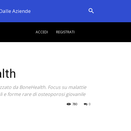
Dalle Aziende
ACCEDI
REGISTRATI
lth
izzato da BoneHealth. Focus su malattie
 e forme rare di osteoporosi giovanile
780
0