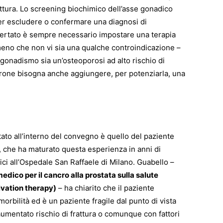
attura. Lo screening biochimico dell’asse gonadico
r escludere o confermare una diagnosi di
ertato è sempre necessario impostare una terapia
meno che non vi sia una qualche controindicazione –
ogonadismo sia un’osteoporosi ad alto rischio di
sterone bisogna anche aggiungere, per potenziarla, una
ato all’interno del convegno è quello del paziente
o, che ha maturato questa esperienza in anni di
gici all’Ospedale San Raffaele di Milano. Guabello –
edico per il cancro alla prostata sulla salute
ivation therapy)
– ha chiarito che il paziente
rbilità ed è un paziente fragile dal punto di vista
 aumentato rischio di frattura o comunque con fattori