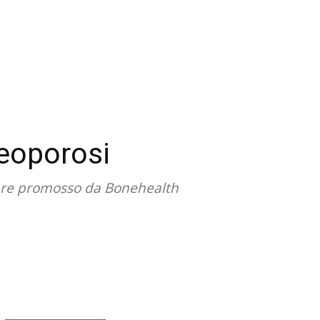
teoporosi
inare promosso da Bonehealth