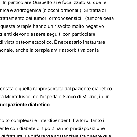
In particolare Guabello si è focalizzato su quelle
ica e androgenica (blocchi ormonali). Si tratta di
trattamento dei tumori ormonosensibili (tumore della
 queste terapie hanno un risvolto molto negativo
pazienti devono essere seguiti con particolare
di vista osteometabolico. È necessario instaurare,
monale, anche la terapia antiriassorbitiva per la
frontata è quella rappresentata dal paziente diabetico.
ra Montefusco, dell’ospedale Sacco di Milano, in un
a nel paziente diabetico
.
olto complessi e interdipendenti fra loro: tanto il
iente con diabete di tipo 2 hanno predisposizione
 di frattura. La differenza sostanziale fra queste due