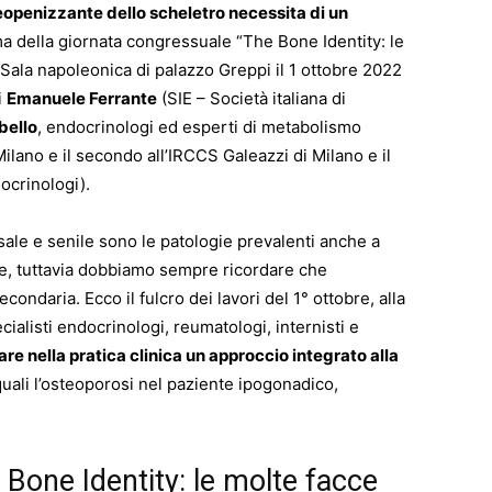
eopenizzante dello scheletro necessita di un
ema della giornata congressuale “The Bone Identity: le
 Sala napoleonica di palazzo Greppi il 1 ottobre 2022
i
Emanuele Ferrante
(SIE – Società italiana di
bello
, endocrinologi ed esperti di metabolismo
i Milano e il secondo all’IRCCS Galeazzi di Milano e il
ocrinologi).
le e senile sono le patologie prevalenti anche a
e, tuttavia dobbiamo sempre ricordare che
ndaria. Ecco il fulcro dei lavori del 1° ottobre, alla
ialisti endocrinologi, reumatologi, internisti e
re nella pratica clinica un approccio integrato alla
quali l’osteoporosi nel paziente ipogonadico,
 Bone Identity: le molte facce