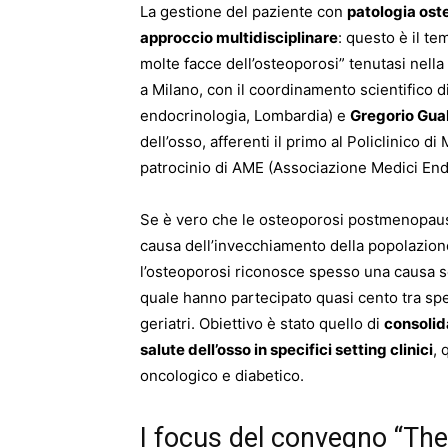
La gestione del paziente con
patologia ost
approccio multidisciplinare
: questo è il t
molte facce dell’osteoporosi” tenutasi nella
a Milano, con il coordinamento scientifico d
endocrinologia, Lombardia) e
Gregorio Gua
dell’osso, afferenti il primo al Policlinico d
patrocinio di AME (Associazione Medici End
Se è vero che le osteoporosi postmenopausa
causa dell’invecchiamento della popolazion
l’osteoporosi riconosce spesso una causa seco
quale hanno partecipato quasi cento tra spec
geriatri. Obiettivo è stato quello di
consolida
salute dell’osso in specifici setting clinici
, 
oncologico e diabetico.
I focus del convegno “The