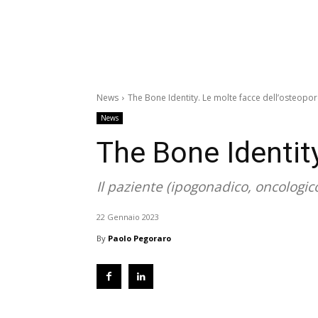
News
The Bone Identity. Le molte facce dell’osteopor
News
The Bone Identity
Il paziente (ipogonadico, oncologi
22 Gennaio 2023
By
Paolo Pegoraro