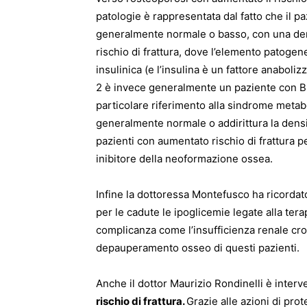
patologie è rappresentata dal fatto che il p
generalmente normale o basso, con una den
rischio di frattura, dove l’elemento patogen
insulinica (e l’insulina è un fattore anaboliz
2 è invece generalmente un paziente con B
particolare riferimento alla sindrome metabo
generalmente normale o addirittura la densi
pazienti con aumentato rischio di frattura p
inibitore della neoformazione ossea.
Infine la dottoressa Montefusco ha ricordato c
per le cadute le ipoglicemie legate alla terap
complicanza come l’insufficienza renale croni
depauperamento osseo di questi pazienti.
Anche il dottor Maurizio Rondinelli è inter
rischio di frattura.
Grazie alle azioni di pro