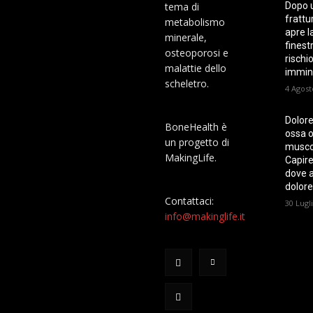
tema di
Dopo 
frattur
metabolismo
apre l
minerale,
finest
osteoporosi e
rischi
malattie dello
immin
scheletro.
4 Agost
Dolore
BoneHealth è
ossa o
un progetto di
musco
MakingLife.
Capire
dove ar
dolore
Contattaci:
30 Lugl
info@makinglife.it