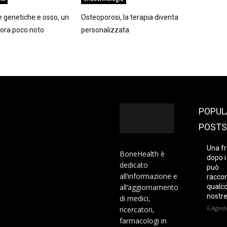
ie genetiche e osso, un
Osteoporosi, la terapia diventa
ora poco noto
personalizzata
POPUL
POSTS
Una fr
BoneHealth è
dopo i
dedicato
può
all’informazione e
racco
all’aggiornamento
qualco
nostre
di medici,
6 Agost
ricercatori,
farmacologi in