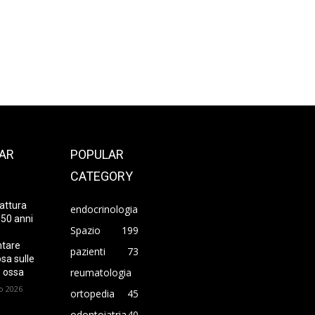
AR
POPULAR
CATEGORY
attura
endocrinologia
 50 anni
Spazio
199
ntare
pazienti
73
sa sulle
reumatologia
 ossa
o 2026
ortopedia
45
odontoiatria
40