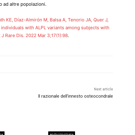
 ad altre popolazioni.
h KE, Díaz-Almirón M, Balsa A, Tenorio JA, Quer J,
 individuals with ALPL variants among subjects with
J Rare Dis. 2022 Mar 3;17(1):98
.
Next article
Il razionale dell’innesto osteocondrale
ia
endocrinologia