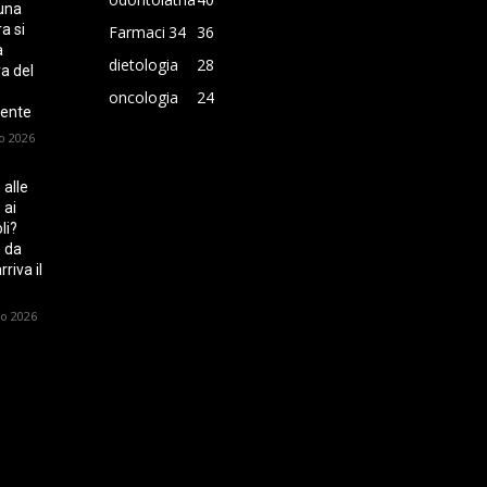
una
a si
Farmaci
34
36
a
dietologia
28
ra del
o
oncologia
24
ente
o 2026
 alle
 ai
li?
 da
riva il
io 2026