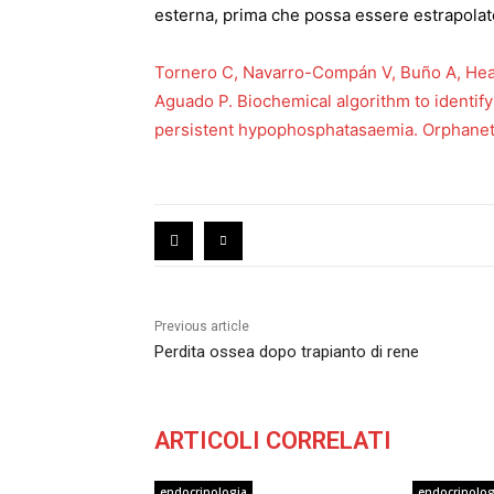
esterna, prima che possa essere estrapolato
Tornero C, Navarro-Compán V, Buño A, Heat
Aguado P. Biochemical algorithm to identify
persistent hypophosphatasaemia. Orphanet 
Previous article
Perdita ossea dopo trapianto di rene
ARTICOLI CORRELATI
endocrinologia
endocrinolog