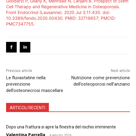
Goodarzi P, Gilany K, Mehrdad N, Larijani B. Prospect of Stem
Cell Therapy and Regenerative Medicine in Osteoporosis.
Front Endocrinol (Lausanne). 2020 Jul 3;11:430. doi:
10.3389/fendo.2020.00430. PMID: 32719657; PMCID:
PMC7347755.
Previous article
Next article
Le fluvastatine nella
Nutrizione come prevenzione
prevenzione
dell’osteoporosi nell’anziano
dell’osteonecrosi mascellare
ARTICOLI RECENTI
Dopo una frattura si apre la finestra del rischio imminente
Valentina Parrella
-
4 Agosto 2026