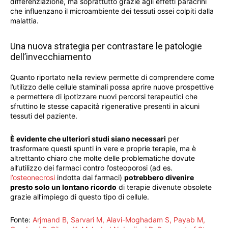
differenziazione, ma soprattutto grazie agli effetti paracrini
che influenzano il microambiente dei tessuti ossei colpiti dalla
malattia.
Una nuova strategia per contrastare le patologie
dell’invecchiamento
Quanto riportato nella review permette di comprendere come
l’utilizzo delle cellule staminali possa aprire nuove prospettive
e permettere di ipotizzare nuovi percorsi terapeutici che
sfruttino le stesse capacità rigenerative presenti in alcuni
tessuti del paziente.
È evidente che ulteriori studi siano necessari
per
trasformare questi spunti in vere e proprie terapie, ma è
altrettanto chiaro che molte delle problematiche dovute
all’utilizzo dei farmaci contro l’osteoporosi (ad es.
l’osteonecrosi
indotta dai farmaci)
potrebbero divenire
presto solo un lontano ricordo
di terapie divenute obsolete
grazie all’impiego di questo tipo di cellule.
Fonte:
Arjmand B, Sarvari M, Alavi-Moghadam S, Payab M,