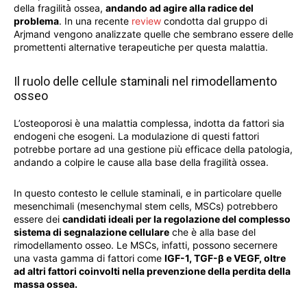
della fragilità ossea,
andando ad agire alla radice del
problema
. In una recente
review
condotta dal gruppo di
Arjmand vengono analizzate quelle che sembrano essere delle
promettenti alternative terapeutiche per questa malattia.
Il ruolo delle cellule staminali nel rimodellamento
osseo
L’osteoporosi è una malattia complessa, indotta da fattori sia
endogeni che esogeni. La modulazione di questi fattori
potrebbe portare ad una gestione più efficace della patologia,
andando a colpire le cause alla base della fragilità ossea.
In questo contesto le cellule staminali, e in particolare quelle
mesenchimali (mesenchymal stem cells, MSCs) potrebbero
essere dei
candidati ideali per la regolazione del complesso
sistema di segnalazione cellulare
che è alla base del
rimodellamento osseo. Le MSCs, infatti, possono secernere
una vasta gamma di fattori come
IGF-1, TGF-
β e VEGF, oltre
ad altri fattori coinvolti nella prevenzione della perdita della
massa ossea.