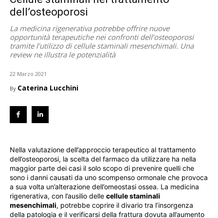
dell’osteoporosi
La medicina rigenerativa potrebbe offrire nuove
opportunità terapeutiche nei confronti dell’osteoporosi
tramite l’utilizzo di cellule staminali mesenchimali. Una
review ne illustra le potenzialità
22 Marzo 2021
Caterina Lucchini
By
Nella valutazione dell’approccio terapeutico al trattamento
dell’osteoporosi, la scelta del farmaco da utilizzare ha nella
maggior parte dei casi il solo scopo di prevenire quelli che
sono i danni causati da uno scompenso ormonale che provoca
a sua volta un’alterazione dell’omeostasi ossea. La medicina
rigenerativa, con l’ausilio delle
cellule staminali
mesenchimali
, potrebbe coprire il divario tra l’insorgenza
della patologia e il verificarsi della frattura dovuta all’aumento