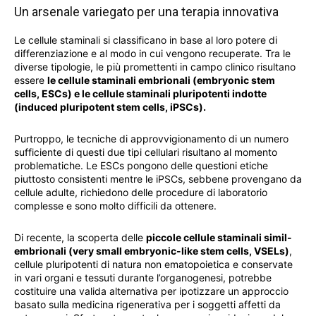
Un arsenale variegato per una terapia innovativa
Le cellule staminali si classificano in base al loro potere di
differenziazione e al modo in cui vengono recuperate. Tra le
diverse tipologie, le più promettenti in campo clinico risultano
essere
le cellule staminali embrionali (embryonic stem
cells, ESCs) e le cellule staminali pluripotenti indotte
(induced pluripotent stem cells, iPSCs).
Purtroppo, le tecniche di approvvigionamento di un numero
sufficiente di questi due tipi cellulari risultano al momento
problematiche. Le ESCs pongono delle questioni etiche
piuttosto consistenti mentre le iPSCs, sebbene provengano da
cellule adulte, richiedono delle procedure di laboratorio
complesse e sono molto difficili da ottenere.
Di recente, la scoperta delle
piccole cellule staminali simil-
embrionali (very small embryonic-like stem cells, VSELs)
,
cellule pluripotenti di natura non ematopoietica e conservate
in vari organi e tessuti durante l’organogenesi, potrebbe
costituire una valida alternativa per ipotizzare un approccio
basato sulla medicina rigenerativa per i soggetti affetti da