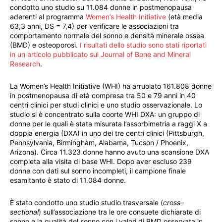
condotto uno studio su 11.084 donne in postmenopausa
aderenti al programma
Women’s Health Initiative
(età media
63,3 anni, DS = 7,4) per verificare le associazioni tra
comportamento normale del sonno e densità minerale ossea
(BMD) e osteoporosi.
I risultati dello studio sono stati riportati
in un articolo pubblicato sul Journal of Bone and Mineral
Research
.
La Women’s Health Initiative (WHI) ha arruolato 161.808 donne
in postmenopausa di età compresa tra 50 e 79 anni in 40
centri clinici per studi clinici e uno studio osservazionale. Lo
studio si è concentrato sulla coorte WHI DXA: un gruppo di
donne per le quali è stata misurata l’assorbimetria a raggi X a
doppia energia (DXA) in uno dei tre centri clinici (Pittsburgh,
Pennsylvania, Birmingham, Alabama, Tucson / Phoenix,
Arizona). Circa 11.323 donne hanno avuto una scansione DXA
completa alla visita di base WHI. Dopo aver escluso 239
donne con dati sul sonno incompleti, il campione finale
esamitanto è stato di 11.084 donne.
È stato condotto uno studio studio trasversale (
cross
–
sectional
) sull’associazione tra le ore consuete dichiarate di
sonno e la qualità del sonno con i valori di BMD osservata in