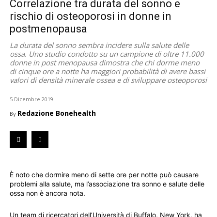
Correlazione tra durata del sonno e
rischio di osteoporosi in donne in
postmenopausa
La durata del sonno sembra incidere sulla salute delle
ossa. Uno studio condotto su un campione di oltre 11.000
donne in post menopausa dimostra che chi dorme meno
di cinque ore a notte ha maggiori probabilità di avere bassi
valori di densità minerale ossea e di sviluppare osteoporosi
5 Dicembre 2019
Redazione Bonehealth
By
È noto che dormire meno di sette ore per notte può causare
problemi alla salute, ma l’associazione tra sonno e salute delle
ossa non è ancora nota.
Un team di ricercatori dell’Università di Buffalo, New York, ha