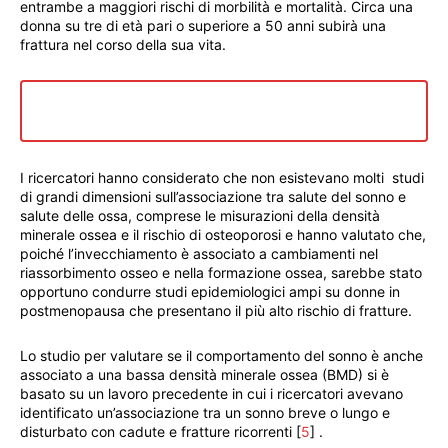
entrambe a maggiori rischi di morbilità e mortalità. Circa una
donna su tre di età pari o superiore a 50 anni subirà una
frattura nel corso della sua vita.
SCARICA IL REPORT “BONE CARE FOR THE
POSTMENOPAUSAL WOMAN”
I ricercatori hanno considerato che non esistevano molti studi
di grandi dimensioni sull’associazione tra salute del sonno e
salute delle ossa, comprese le misurazioni della densità
minerale ossea e il rischio di osteoporosi e hanno valutato che,
poiché l’invecchiamento è associato a cambiamenti nel
riassorbimento osseo e nella formazione ossea, sarebbe stato
opportuno condurre studi epidemiologici ampi su donne in
postmenopausa che presentano il più alto rischio di fratture.
Lo studio per valutare se il comportamento del sonno è anche
associato a una bassa densità minerale ossea (BMD) si è
basato su un lavoro precedente in cui i ricercatori avevano
identificato un’associazione tra un sonno breve o lungo e
disturbato con cadute e fratture ricorrenti [
5
] .