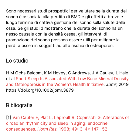
Sono necessari studi prospettici per valutare se la durata del
sonno è associata alla perdita di BMD e gli effetti a breve e
lungo termine di cattiva gestione del sonno sulla salute delle
ossa. Se gli studi dimostrano che la durata del sonno ha un
nesso causale con la densità ossea, gli interventi di
promozione del sonno possono essere utili per mitigare la
perdita ossea in soggetti ad alto rischio di osteoporosi.
Lo studio
H M Ochs‐Balcom, K M Hovey, C Andrews, J A Cauley, L Hale
et al
Short Sleep Is Associated With Low Bone Mineral Density
and Osteoporosis in the Women’s Health Initiative
,
Jbmr
, 2019
https://doi.org/10.1002/jbmr.3879
Bibliografia
[1]
Van Cauter E
,
Plat L
,
Leproult R
,
Copinschi G
.
Alterations of
circadian rhythmicity and sleep in aging: endocrine
consequences
.
Horm Res.
1998
;
49
(
3–4
):
147
–
52