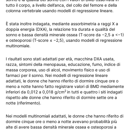
tutto il corpo, a livello dell’anca, del collo del femore e della
colonna vertebrale usando modelli di regressione lineare.
È stata inoltre indagata, mediante assorbimetria a raggi X a
doppia energia (DXA), la relazione tra durata e qualità del
sonno e bassa densità minerale ossea (T-score da −2,5 a <−1)
e osteoporosi (T-score ≤ −2,5), usando modelli di regressione
multinomiale.
I risultati sono stati adattati per età, macchina DXA usata,
razza, sintomi della menopausa, educazione, fumo, indice di
massa corporea, uso di alcol, movimento fisico e uso di
farmaci per il sonno. Nei modelli di regressione lineare
adattati, le donne che hanno riferito di dormire cinque ore o
meno a notte hanno fatto registrare valori di BMD mediamente
2
inferiori da 0,012 a 0,018 g/cm
in tutti e quattro i siti indagati
rispetto alle donne che hanno riferito di dormire sette ore a
notte (riferimento).
Nei modelli multinomiali adattati, le donne che hanno riferito di
dormire cinque ore o meno a notte avevano probabilità più
alte di avere bassa densità minerale ossea e osteoporosi a