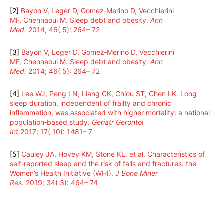
[2]
Bayon V
,
Leger D
,
Gomez‐Merino D
,
Vecchierini
MF
,
Chennaoui M
.
Sleep debt and obesity
.
Ann
Med.
2014
;
46
(
5
):
264
–
72
[3]
Bayon V
,
Leger D
,
Gomez‐Merino D
,
Vecchierini
MF
,
Chennaoui M
.
Sleep debt and obesity
.
Ann
Med.
2014
;
46
(
5
):
264
–
72
[4]
Lee WJ
,
Peng LN
,
Liang CK
,
Chiou ST
,
Chen LK
.
Long
sleep duration, independent of frailty and chronic
inflammation, was associated with higher mortality: a national
population‐based study
.
Geriatr Gerontol
Int.
2017
;
17
(
10
):
1481
–
7
[5]
Cauley JA
,
Hovey KM
,
Stone KL
, et al.
Characteristics of
self‐reported sleep and the risk of falls and fractures: the
Women’s Health Initiative (WHI)
.
J Bone Miner
Res.
2019
;
34
(
3
):
464
–
74