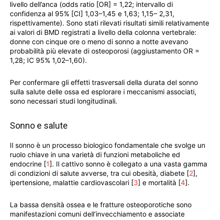
livello dell’anca (odds ratio [OR] = 1,22; intervallo di
confidenza al 95% [CI] 1,03–1,45 e 1,63; 1,15– 2,31,
rispettivamente). Sono stati rilevati risultati simili relativamente
ai valori di BMD registrati a livello della colonna vertebrale:
donne con cinque ore o meno di sonno a notte avevano
probabilità più elevate di osteoporosi (aggiustamento OR =
1,28; IC 95% 1,02–1,60).
Per confermare gli effetti trasversali della durata del sonno
sulla salute delle ossa ed esplorare i meccanismi associati,
sono necessari studi longitudinali.
Sonno e salute
Il sonno è un processo biologico fondamentale che svolge un
ruolo chiave in una varietà di funzioni metaboliche ed
endocrine [
1
]. Il cattivo sonno è collegato a una vasta gamma
di condizioni di salute avverse, tra cui obesità, diabete [
2
],
ipertensione, malattie cardiovascolari [
3
] e mortalità [
4
].
La bassa densità ossea e le fratture osteoporotiche sono
manifestazioni comuni dell’invecchiamento e associate