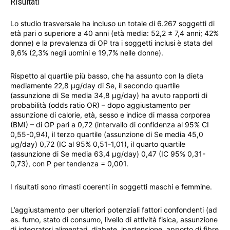
Risultati
Lo studio trasversale ha incluso un totale di 6.267 soggetti di
età pari o superiore a 40 anni (età media: 52,2 ± 7,4 anni; 42%
donne) e la prevalenza di OP tra i soggetti inclusi è stata del
9,6% (2,3% negli uomini e 19,7% nelle donne).
Rispetto al quartile più basso, che ha assunto con la dieta
mediamente 22,8 μg/day di Se, il secondo quartile
(assunzione di Se media 34,8 μg/day) ha avuto rapporti di
probabilità (odds ratio OR) – dopo aggiustamento per
assunzione di calorie, età, sesso e indice di massa corporea
(BMI) – di OP pari a 0,72 (intervallo di confidenza al 95% CI
0,55-0,94), il terzo quartile (assunzione di Se media 45,0
μg/day) 0,72 (IC al 95% 0,51-1,01), il quarto quartile
(assunzione di Se media 63,4 μg/day) 0,47 (IC 95% 0,31-
0,73), con P per tendenza = 0,001.
I risultati sono rimasti coerenti in soggetti maschi e femmine.
L’aggiustamento per ulteriori potenziali fattori confondenti (ad
es. fumo, stato di consumo, livello di attività fisica, assunzione
di integratori alimentari, diabete, ipertensione, apporto di fibre