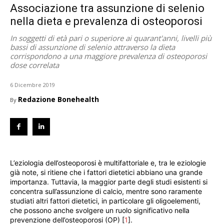
Associazione tra assunzione di selenio
nella dieta e prevalenza di osteoporosi
In soggetti di età pari o superiore ai quarant'anni, livelli più
bassi di assunzione di selenio attraverso la dieta
corrispondono a una maggiore prevalenza di osteoporosi
dose correlata
6 Dicembre 2019
Redazione Bonehealth
By
L’eziologia dell’osteoporosi è multifattoriale e, tra le eziologie
già note, si ritiene che i fattori dietetici abbiano una grande
importanza. Tuttavia, la maggior parte degli studi esistenti si
concentra sull’assunzione di calcio, mentre sono raramente
studiati altri fattori dietetici, in particolare gli oligoelementi,
che possono anche svolgere un ruolo significativo nella
prevenzione dell’osteoporosi (OP) [
1
].