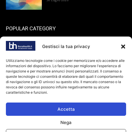
POPULAR CATEGORY
199
endocrinologia
Gestisci la tua privacy
73
Spazio pazienti
45
reumatologia
Utilizziamo tecnologie come i cookie per memorizzare e/o accedere alle
informazioni del dispositivo. Lo facciamo per migliorare l'esperienza di
40
ortopedia
navigazione e per mostrare annunci (non) personalizzati. Il consenso a
36
queste tecnologie ci consentirà di elaborare dati quali il comportamento
odontoiatria
di navigazione o gli ID univoci su questo sito. Il mancato consenso o la
34
Farmaci
revoca del consenso possono influire negativamente su alcune
caratteristiche e funzioni.
28
dietologia
24
oncologia
Accetta
Nega