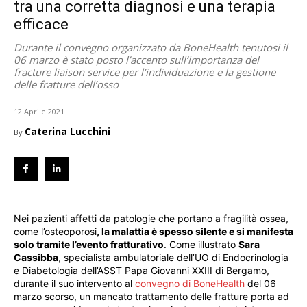
tra una corretta diagnosi e una terapia
efficace
Durante il convegno organizzato da BoneHealth tenutosi il
06 marzo è stato posto l’accento sull’importanza del
fracture liaison service per l’individuazione e la gestione
delle fratture dell’osso
12 Aprile 2021
Caterina Lucchini
By
Nei pazienti affetti da patologie che portano a fragilità ossea,
come l’osteoporosi
, la malattia è spesso silente e si manifesta
solo tramite l’evento fratturativo
. Come illustrato
Sara
Cassibba
, specialista ambulatoriale dell’UO di Endocrinologia
e Diabetologia dell’ASST Papa Giovanni XXIII di Bergamo,
durante il suo intervento al
convegno di BoneHealth
del 06
marzo scorso, un mancato trattamento delle fratture porta ad