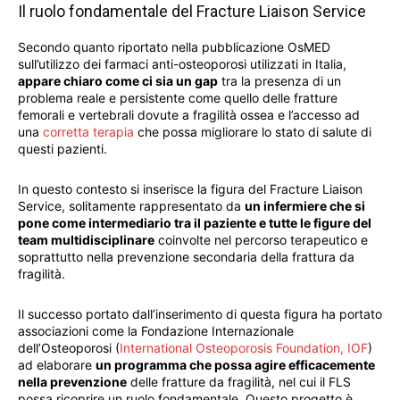
Il ruolo fondamentale del Fracture Liaison Service
Secondo quanto riportato nella pubblicazione OsMED
sull’utilizzo dei farmaci anti-osteoporosi utilizzati in Italia,
appare chiaro come ci sia un gap
tra la presenza di un
problema reale e persistente come quello delle fratture
femorali e vertebrali dovute a fragilità ossea e l’accesso ad
una
corretta terapia
che possa migliorare lo stato di salute di
questi pazienti.
In questo contesto si inserisce la figura del Fracture Liaison
Service, solitamente rappresentato da
un infermiere che si
pone come intermediario tra il paziente e tutte le figure del
team multidisciplinare
coinvolte nel percorso terapeutico e
soprattutto nella prevenzione secondaria della frattura da
fragilità.
Il successo portato dall’inserimento di questa figura ha portato
associazioni come la Fondazione Internazionale
dell’Osteoporosi (
International Osteoporosis Foundation, IOF
)
ad elaborare
un programma che possa agire efficacemente
nella prevenzione
delle fratture da fragilità, nel cui il FLS
possa ricoprire un ruolo fondamentale. Questo progetto è