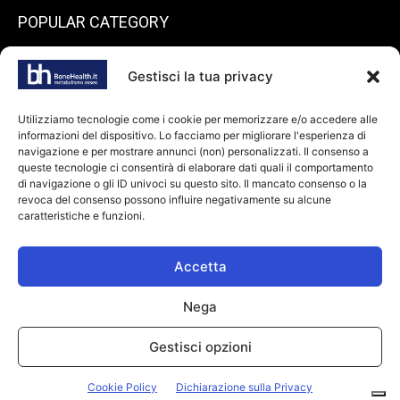
POPULAR CATEGORY
199
endocrinologia
Gestisci la tua privacy
73
Spazio pazienti
45
reumatologia
Utilizziamo tecnologie come i cookie per memorizzare e/o accedere alle
informazioni del dispositivo. Lo facciamo per migliorare l'esperienza di
40
ortopedia
navigazione e per mostrare annunci (non) personalizzati. Il consenso a
36
queste tecnologie ci consentirà di elaborare dati quali il comportamento
odontoiatria
di navigazione o gli ID univoci su questo sito. Il mancato consenso o la
34
Farmaci
revoca del consenso possono influire negativamente su alcune
caratteristiche e funzioni.
28
dietologia
24
oncologia
Accetta
Nega
© Copyright 2026 bonehealth.it |
Informativa privacy
|
Cookie Policy
|
Gestisci opzioni
Makinglife P. IVA: 11294110967
Il Responsabile per la Protezione dei dati avv. Monica Gobbato è
Cookie Policy
Dichiarazione sulla Privacy
raggiungibile a dpo@makinglife.it