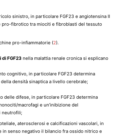
tricolo sinistro, in particolare FGF23 e angiotensina II
pro-fibrotico tra miociti e fibroblasti del tessuto
ochine pro-infiammatorie (
2
).
i di FGF23
nella malattia renale cronica si esplicano
to cognitivo, in particolare FGF23 determina
ella densità sinaptica a livello cerebrale;
o delle difese, in particolare FGF23 determina
 monociti/macrofagi e un’inibizione del
neutrofili;
eliale, aterosclerosi e calcificazioni vascolari, in
in senso negativo il bilancio fra ossido nitrico e