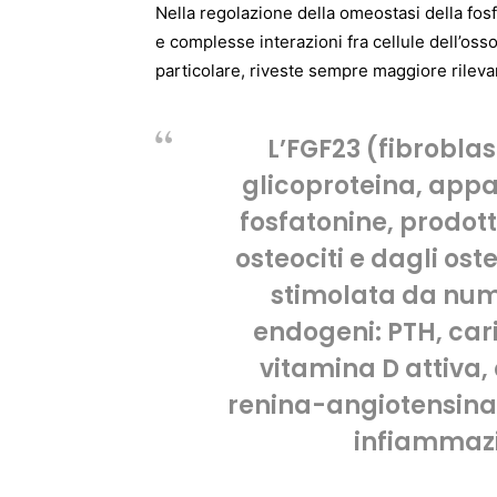
Nella regolazione della omeostasi della fosf
e complesse interazioni fra cellule dell’oss
particolare, riveste sempre maggiore rilevanz
L’FGF23 (fibroblas
glicoproteina, appa
fosfatonine, prodott
osteociti e dagli ost
stimolata da nume
endogeni: PTH, cari
vitamina D attiva, 
renina-angiotensina
infiammazi