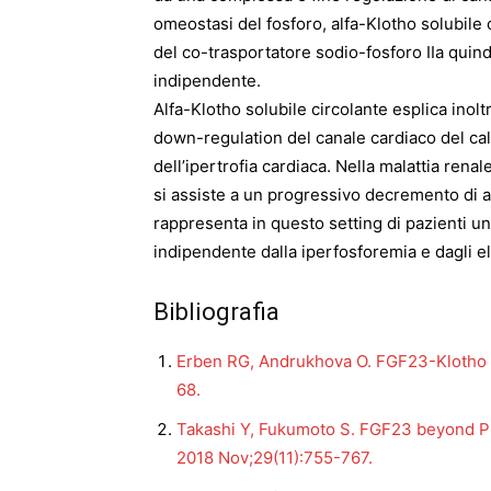
omeostasi del fosforo, alfa-Klotho solubile 
del co-trasportatore sodio-fosforo IIa quin
indipendente.
Alfa-Klotho solubile circolante esplica inolt
down-regulation del canale cardiaco del ca
dell’ipertrofia cardiaca. Nella malattia renal
si assiste a un progressivo decremento di alf
rappresenta in questo setting di pazienti un 
indipendente dalla iperfosforemia e dagli ele
Bibliografia
Erben RG, Andrukhova O. FGF23-Klotho si
68.
Takashi Y, Fukumoto S. FGF23 beyond P
2018 Nov;29(11):755-767.