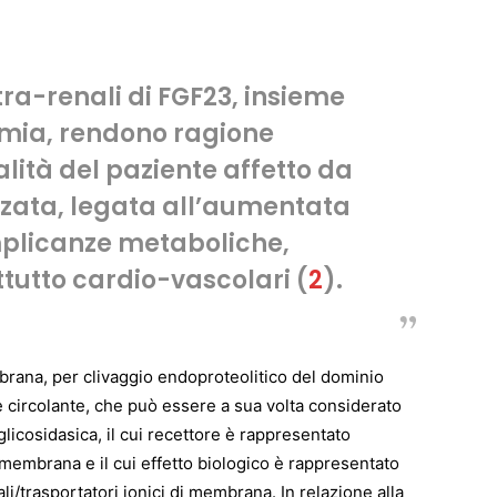
tra-renali di FGF23, insieme
emia, rendono ragione
ità del paziente affetto da
zata, legata all’aumentata
mplicanze metaboliche,
tutto cardio-vascolari (
2
).
brana, per clivaggio endoproteolitico del dominio
le circolante, che può essere a sua volta considerato
icosidasica, il cui recettore è rappresentato
membrana e il cui effetto biologico è rappresentato
i/trasportatori ionici di membrana. In relazione alla