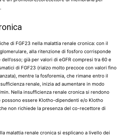
.
ronica
che di FGF23 nella malattia renale cronica: con il
lomerulare, alla ritenzione di fosforo corrisponde
ell’osso; già per valori di eGFR compresi tra 60 e
asmatici di FGF23 (rialzo molto precoce con valori fino
vanzata), mentre la fosforemia, che rimane entro il
 insufficienza renale, inizia ad aumentare in modo
/min. Nella insufficienza renale cronica si rendono
che possono essere Klotho-dipendenti e/o Klotho
che non richiede la presenza del co-recettore di
la malattia renale cronica si esplicano a livello dei