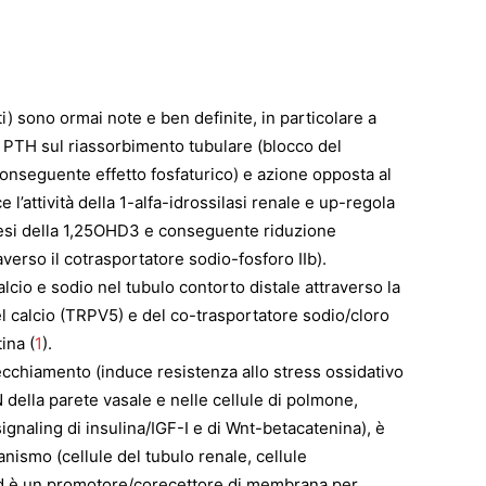
) sono ormai note e ben definite, in particolare a
l PTH sul riassorbimento tubulare (blocco del
conseguente effetto fosfaturico) e azione opposta al
e l’attività della 1-alfa-idrossilasi renale e up-regola
sintesi della 1,25OHD3 e conseguente riduzione
averso il cotrasportatore sodio-fosforo IIb).
lcio e sodio nel tubulo contorto distale attraverso la
l calcio (TRPV5) e del co-trasportatore sodio/cloro
ina (
1
).
cchiamento (induce resistenza allo stress ossidativo
N della parete vasale e nelle cellule di polmone,
 signaling di insulina/IGF-I e di Wnt-betacatenina), è
ganismo (cellule del tubulo renale, cellule
 ed è un promotore/corecettore di membrana per