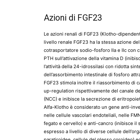
Azioni di FGF23
Le azioni renali di FGF23 (Klotho-dipendenti
livello renale FGF23 ha la stessa azione de
cotrasportatore sodio-fosforo IIa e IIc con 
PTH sull’attivazione della vitamina D (inibisc
l’attività della 24-idrossilasi con ridotta 
dell’assorbimento intestinale di fosforo attr
FGF23 stimola inoltre il riassorbimento di ca
up-regulation rispettivamente del canale de
(NCC) e inibisce la secrezione di eritropoiet
Alfa-Klotho è considerato un gene anti-inve
nelle cellule vascolari endoteliali, nelle FM
fegato e cervello) e anti-cancro (inibisce il
espresso a livello di diverse cellule dell’or
paratiroidee, cellule del plesso coroideo)