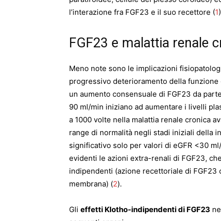
l’interazione fra FGF23 e il suo recettore (
1
)
FGF23 e malattia renale c
Meno note sono le implicazioni fisiopatologi
progressivo deterioramento della funzione g
un aumento consensuale di FGF23 da parte d
90 ml/min iniziano ad aumentare i livelli pl
a 1000 volte nella malattia renale cronica a
range di normalità negli stadi iniziali della
significativo solo per valori di eGFR <30 ml
evidenti le azioni extra-renali di FGF23, 
indipendenti (azione recettoriale di FGF23 
membrana) (
2
).
Gli
effetti Klotho-indipendenti di FGF23
nel