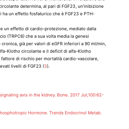
circolante determina, al pari di FGF23, un’inibizione
di ha un effetto fosfaturico che è FGF23 e PTH-
re un effetto di cardio-protezione, mediato dalla
lcio (TRPC6) che a sua volta media la genesi
e cronica, già per valori di eGFR inferiori a 90 ml/min,
a-Klotho circolante e il deficit di alfa-Klotho
fattore di rischio per mortalità cardio-vascolare,
vati livelli di FGF23 (
3
).
gnaling axis in the kidney. Bone. 2017 Jul;100:62-
hosphotropic Hormone. Trends Endocrinol Metab.