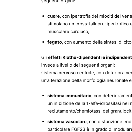
seguenti organi:
cuore
, con ipertrofia dei miociti del ven
stimolano un cross-talk pro-ipertrofico e 
muscolare cardiaco;
fegato
, con aumento della sintesi di cit
Gli
effetti Klotho-dipendenti e indipendent
invece a livello dei seguenti organi:
sistema nervoso centrale, con deterioramen
un’alterazione della morfologia neuronale e d
sistema immunitario
, con deteriorament
un’inibizione della 1-alfa-idrossilasi nei
reclutamento/chemiotassi dei granulociti 
sistema vascolare
, con disfunzione endot
particolare FGF23 è in grado di modulare 