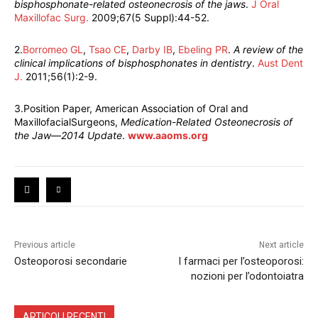
bisphosphonate-related osteonecrosis of the jaws
.
J Oral
Maxillofac Surg.
2009;67(5 Suppl):44-52.
2.
Borromeo GL
,
Tsao CE
,
Darby IB
,
Ebeling PR
.
A review of the
clinical implications of bisphosphonates in dentistry
.
Aust Dent
J.
2011;56(1):2-9.
3.Position Paper, American Association of Oral and
MaxillofacialSurgeons,
Medication-Related Osteonecrosis of
the Jaw—2014 Update
.
www.aaoms.org
Previous article
Next article
Osteoporosi secondarie
I farmaci per l’osteoporosi:
nozioni per l’odontoiatra
ARTICOLI RECENTI