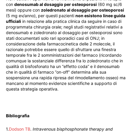
con
denosumab al dosaggio per osteoporosi
(60 mg sc/6
mesi) oppure con
zoledronato al dosaggio per osteoporosi
(5 mg ev/anno), per questi pazienti
non esistono linee guida
ufficiali
in relazione alla pratica clinica da seguire in caso di
programmata chirurgia orale; negli studi registrativi relativi a
denosumab e zoledronato al dosaggio per osteoporosi sono
stati documentati solo rari sporadici casi di ONJ; in
considerazione della farmacocinetica delle 2 molecole, il
razionale potrebbe essere quello di sfruttare una finestra
temporale fra le 2 somministrazioni del farmaco (ricordando
comunque la sostanziale differenza fra lo zoledronato che in
qualità di bisfosfonato ha un “effetto coda” e il denosumab
che in qualità di farmaco “on-off” determina alla sua
sospensione una rapida ripresa del rimodellamento osseo) ma
mancano al momento evidenze scientifiche a supporto di
questa strategia operativa.
Bibliografia
1.
Dodson TB
.
Intravenous bisphosphonate therapy and