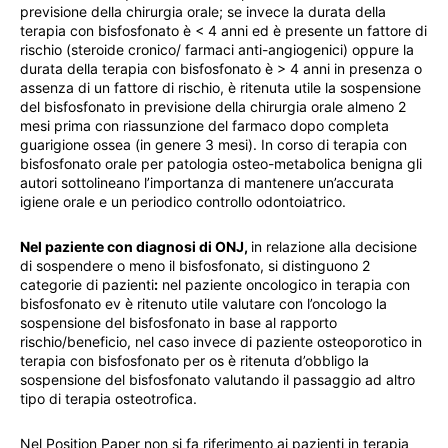
previsione della chirurgia orale; se invece la durata della
terapia con bisfosfonato è < 4 anni ed è presente un fattore di
rischio (steroide cronico/ farmaci anti-angiogenici) oppure la
durata della terapia con bisfosfonato è > 4 anni in presenza o
assenza di un fattore di rischio, è ritenuta utile la sospensione
del bisfosfonato in previsione della chirurgia orale almeno 2
mesi prima con riassunzione del farmaco dopo completa
guarigione ossea (in genere 3 mesi). In corso di terapia con
bisfosfonato orale per patologia osteo-metabolica benigna gli
autori sottolineano l’importanza di mantenere un’accurata
igiene orale e un periodico controllo odontoiatrico.
Nel paziente con diagnosi di ONJ,
in relazione alla decisione
di sospendere o meno il bisfosfonato, si distinguono 2
categorie di pazienti
:
nel paziente oncologico in terapia con
bisfosfonato ev è ritenuto utile valutare con l’oncologo la
sospensione del bisfosfonato in base al rapporto
rischio/beneficio, nel caso invece di paziente osteoporotico in
terapia con bisfosfonato per os è ritenuta d’obbligo la
sospensione del bisfosfonato valutando il passaggio ad altro
tipo di terapia osteotrofica.
Nel Position Paper non si fa riferimento ai pazienti in terapia