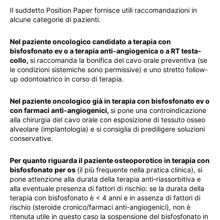
Il suddetto Position Paper fornisce utili raccomandazioni in
alcune categorie di pazienti.
Nel paziente oncologico candidato a terapia con
bisfosfonato ev o a terapia anti-angiogenica o a RT testa-
collo,
si raccomanda la bonifica del cavo orale preventiva (se
le condizioni sistemiche sono permissive) e uno stretto follow-
up odontoiatrico in corso di terapia.
Nel paziente oncologico già in terapia con bisfosfonato ev o
con farmaci anti-angiogenici,
si pone una controindicazione
alla chirurgia del cavo orale con esposizione di tessuto osseo
alveolare (implantologia) e si consiglia di prediligere soluzioni
conservative.
Per quanto riguarda il paziente osteoporotico in terapia con
bisfosfonato per os
(il più frequente nella pratica clinica), si
pone attenzione alla durata della terapia anti-riassorbitiva e
alla eventuale presenza di fattori di rischio: se la durata della
terapia con bisfosfonato è < 4 anni e in assenza di fattori di
rischio (steroide cronico/farmaci anti-angiogenici), non è
ritenuta utile in questo caso la sospensione del bisfosfonato in