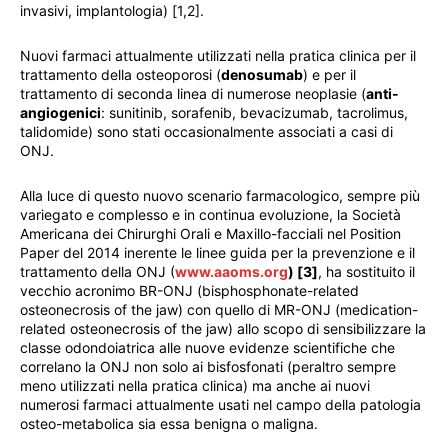
invasivi, implantologia) [1,2].
Nuovi farmaci attualmente utilizzati nella pratica clinica per il
trattamento della osteoporosi (
denosumab
) e per il
trattamento di seconda linea di numerose neoplasie (
anti-
angiogenici
: sunitinib, sorafenib, bevacizumab, tacrolimus,
talidomide) sono stati occasionalmente associati a casi di
ONJ.
Alla luce di questo nuovo scenario farmacologico, sempre più
variegato e complesso e in continua evoluzione, la Società
Americana dei Chirurghi Orali e Maxillo-facciali nel Position
Paper del 2014 inerente le linee guida per la prevenzione e il
trattamento della ONJ (
www.aaoms.org
) [3]
, ha sostituito il
vecchio acronimo BR-ONJ (bisphosphonate-related
osteonecrosis of the jaw) con quello di MR-ONJ (medication-
related osteonecrosis of the jaw) allo scopo di sensibilizzare la
classe odondoiatrica alle nuove evidenze scientifiche che
correlano la ONJ non solo ai bisfosfonati (peraltro sempre
meno utilizzati nella pratica clinica) ma anche ai nuovi
numerosi farmaci attualmente usati nel campo della patologia
osteo-metabolica sia essa benigna o maligna.