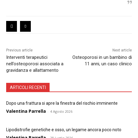
Previous article
Next article
Interventi terapeutici
Osteoporosi in un bambino di
nell’osteoporosi associata a
11 anni, un caso clinico
gravidanza e allattamento
ARTICOLI RECENTI
Dopo una frattura si apre la finestra del rischio imminente
Valentina Parrella
-
4 Agosto 2026
Lipodistrofie genetiche e osso, un legame ancora poco noto
Valentina Parrella
-
28 Luglio 2026