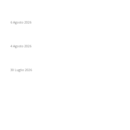
Una frattura dopo i 50 anni può raccontare qualcosa sulle
nostre ossa
6 Agosto 2026
Dopo una frattura si apre la finestra del rischio imminente
4 Agosto 2026
Dolore alle ossa o ai muscoli? Capire da dove arriva il dolore
30 Luglio 2026
POPULAR CATEGORY
199
endocrinologia
73
Spazio pazienti
45
reumatologia
40
ortopedia
36
odontoiatria