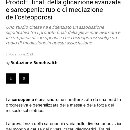
Prodotti finali della glicazione avanzata
e sarcopenia: ruolo di mediazione
dell’osteoporosi
Uno studio cinese ha evidenziato un'associazione
significativa tra i prodotti finali della glicazione avanzata e
la comparsa di sarcopenia e che l'osteoporosi svolge un
ruolo di mediazione in questa associazione
8 Novembre 2023
Redazione Bonehealth
By
La
sarcopenia
è una sindrome caratterizzata da una perdita
progressiva e generalizzata della massa e della forza del
muscolo scheletrico.
La prevalenza della sarcopenia varia nelle diverse popolazioni
del mondo a causa dei diversi criteri diagnostici. Tra gli