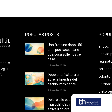
POPULAR POSTS
POPUL
Una frattura dopo i 50
endocri
anni può raccontare
Spazio p
qualcosa sulle nostre
ossa
reumato
namento
6 Agosto 2026
logi in
ortoped
e,
Dopo una frattura si
odontoi
apre la finestra del
Farmaci
rischio imminente
4 Agosto 2026
dietolog
oncolog
Dolore alle ossa o ai
muscoli? Capire da dove
arriva il dolore