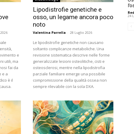
l’
Lipodistrofie genetiche e
Red
24 
ove
osso, un legame ancora poco
noto
 2026
Valentina Parrella
-
28 Luglio 2026
uale
Le lipodistrofie genetiche non causano
ensità,
soltanto complicanze metaboliche. Una
movimento e
revisione sistematica descrive nelle forme
i utili, ma
generalizzate lesioni osteolitiche, cisti e
osi fai da
osteosclerosi, mentre nella lipodistrofia
e e a
parziale familiare emerge una possibile
ico è il
compromissione della qualità ossea non
 causa.
sempre rilevabile con la sola DXA.