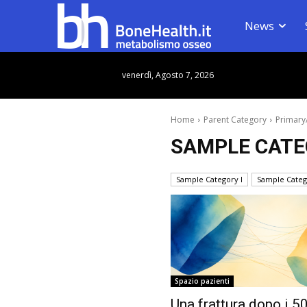
News
venerdì, Agosto 7, 2026
Home
Parent Category
Primary
SAMPLE CATE
Sample Category I
Sample Catego
Spazio pazienti
Una frattura dopo i 5