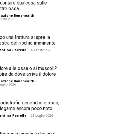
ccontare qualcosa sulle
stre ossa
azione Bonehealth
-
gosto 2026
o una frattura si apre la
estra del rischio imminente
entina Parrella
-
4 Agosto 2026
lore alle ossa o ai muscoli?
ire da dove arriva il dolore
azione Bonehealth
-
Luglio 2026
podistrofie genetiche e osso,
 legame ancora poco noto
entina Parrella
-
28 Luglio 2026
teopenia significa che avrò