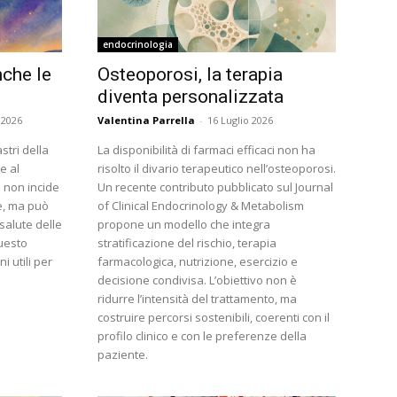
endocrinologia
nche le
Osteoporosi, la terapia
diventa personalizzata
 2026
Valentina Parrella
-
16 Luglio 2026
stri della
La disponibilità di farmaci efficaci non ha
e al
risolto il divario terapeutico nell’osteoporosi.
 non incide
Un recente contributo pubblicato sul Journal
re, ma può
of Clinical Endocrinology & Metabolism
alute delle
propone un modello che integra
uesto
stratificazione del rischio, terapia
i utili per
farmacologica, nutrizione, esercizio e
decisione condivisa. L’obiettivo non è
ridurre l’intensità del trattamento, ma
costruire percorsi sostenibili, coerenti con il
profilo clinico e con le preferenze della
paziente.