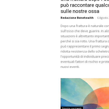
può raccontare qualc
sulle nostre ossa
Redazione Bonehealth
-
6 Agosto
Dopo una frattura è naturale con
sull'osso che deve guarire. In al
situazioni è altrettanto importan
perché si sia rotto. Una frattura d
può rappresentare il primo segn
ridotta resistenza dello scheletro
l'opportunità di individuare pre
eventuali fattori di rischio e prot
nuovi eventi.
Spazio pazienti