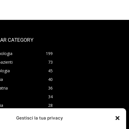
AR CATEGORY
nologia
199
azienti
73
logia
45
ia
40
atria
36
34
ia
28
ia
24
Gestisci la tua privacy