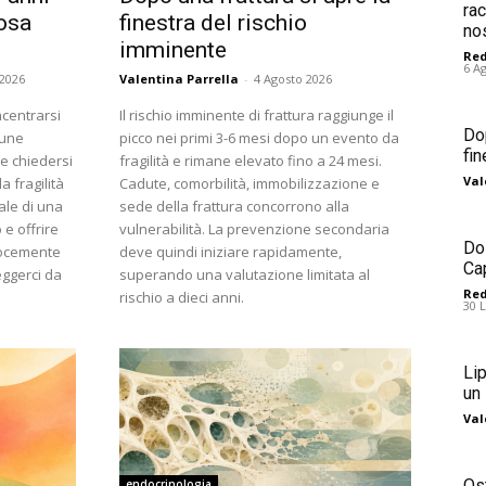
ra
osa
finestra del rischio
no
imminente
Red
6 A
 2026
Valentina Parrella
-
4 Agosto 2026
centrarsi
Il rischio imminente di frattura raggiunge il
Dop
cune
picco nei primi 3-6 mesi dopo un evento da
fin
te chiedersi
fragilità e rimane elevato fino a 24 mesi.
Val
a fragilità
Cadute, comorbilità, immobilizzazione e
ale di una
sede della frattura concorrono alla
 e offrire
vulnerabilità. La prevenzione secondaria
Do
cocemente
deve quindi iniziare rapidamente,
Cap
eggerci da
superando una valutazione limitata al
Red
rischio a dieci anni.
30 
Li
un
Val
Os
endocrinologia