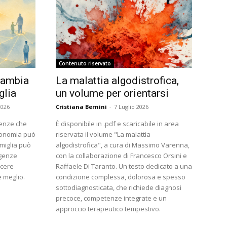
Contenuto riservato
cambia
La malattia algodistrofica,
glia
un volume per orientarsi
2026
Cristiana Bernini
-
7 Luglio 2026
enze che
È disponibile in .pdf e scaricabile in area
utonomia può
riservata il volume "La malattia
miglia può
algodistrofica", a cura di Massimo Varenna,
igenze
con la collaborazione di Francesco Orsini e
scere
Raffaele Di Taranto. Un testo dedicato a una
e meglio.
condizione complessa, dolorosa e spesso
sottodiagnosticata, che richiede diagnosi
precoce, competenze integrate e un
approccio terapeutico tempestivo.