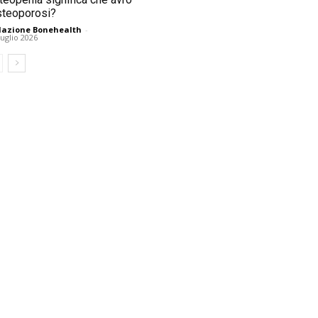
osteoporosi?
azione Bonehealth
-
Luglio 2026