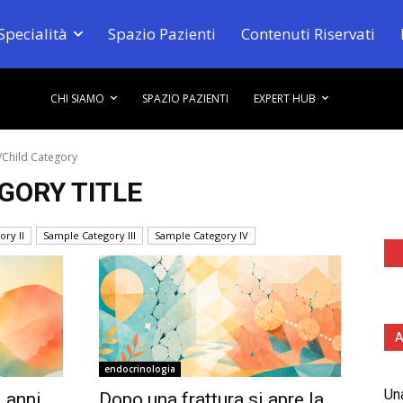
Specialità
Spazio Pazienti
Contenuti Riservati
CHI SIAMO
SPAZIO PAZIENTI
EXPERT HUB
/Child Category
GORY TITLE
ry II
Sample Category III
Sample Category IV
A
endocrinologia
Una
0 anni
Dopo una frattura si apre la