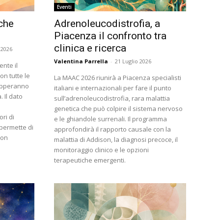
Eventi
che
Adrenoleucodistrofia, a
Piacenza il confronto tra
clinica e ricerca
 2026
Valentina Parrella
-
21 Luglio 2026
nte il
on tutte le
La MAAC 2026 riunirà a Piacenza specialisti
upperanno
italiani e internazionali per fare il punto
. Il dato
sull’adrenoleucodistrofia, rara malattia
genetica che può colpire il sistema nervoso
ori di
e le ghiandole surrenali. Il programma
 permette di
approfondirà il rapporto causale con la
con
malattia di Addison, la diagnosi precoce, il
monitoraggio clinico e le opzioni
terapeutiche emergenti.