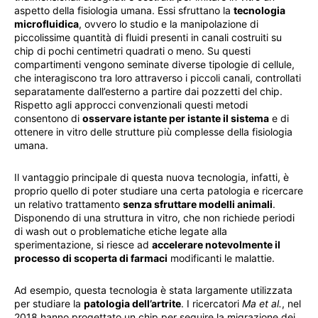
aspetto della fisiologia umana. Essi sfruttano la
tecnologia
microfluidica
, ovvero lo studio e la manipolazione di
piccolissime quantità di fluidi presenti in canali costruiti su
chip di pochi centimetri quadrati o meno. Su questi
compartimenti vengono seminate diverse tipologie di cellule,
che interagiscono tra loro attraverso i piccoli canali, controllati
separatamente dall’esterno a partire dai pozzetti del chip.
Rispetto agli approcci convenzionali questi metodi
consentono di
osservare istante per istante il sistema
e di
ottenere in vitro delle strutture più complesse della fisiologia
umana.
Il vantaggio principale di questa nuova tecnologia, infatti, è
proprio quello di poter studiare una certa patologia e ricercare
un relativo trattamento
senza sfruttare modelli animali
.
Disponendo di una struttura in vitro, che non richiede periodi
di wash out o problematiche etiche legate alla
sperimentazione, si riesce ad
accelerare notevolmente il
processo di scoperta di farmaci
modificanti le malattie.
Ad esempio, questa tecnologia è stata largamente utilizzata
per studiare la
patologia dell’artrite
. I ricercatori
Ma et al.
, nel
2018 hanno progettato un chip per seguire la migrazione dei