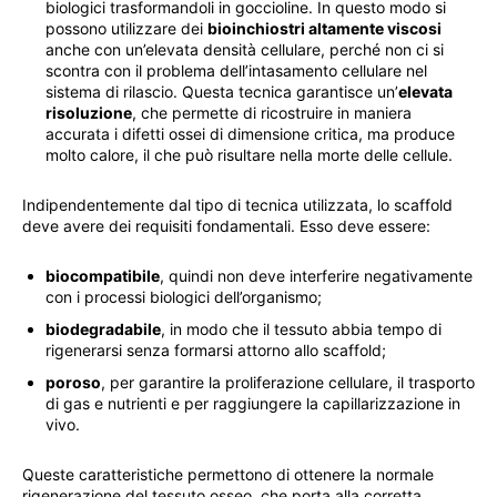
biologici trasformandoli in goccioline. In questo modo si
possono utilizzare dei
bioinchiostri altamente viscosi
anche con un’elevata densità cellulare, perché non ci si
scontra con il problema dell’intasamento cellulare nel
sistema di rilascio. Questa tecnica garantisce un’
elevata
risoluzione
, che permette di ricostruire in maniera
accurata i difetti ossei di dimensione critica, ma produce
molto calore, il che può risultare nella morte delle cellule.
Indipendentemente dal tipo di tecnica utilizzata, lo scaffold
deve avere dei requisiti fondamentali. Esso deve essere:
biocompatibile
, quindi non deve interferire negativamente
con i processi biologici dell’organismo;
biodegradabile
, in modo che il tessuto abbia tempo di
rigenerarsi senza formarsi attorno allo scaffold;
poroso
, per garantire la proliferazione cellulare, il trasporto
di gas e nutrienti e per raggiungere la capillarizzazione in
vivo.
Queste caratteristiche permettono di ottenere la normale
rigenerazione del tessuto osseo, che porta alla corretta