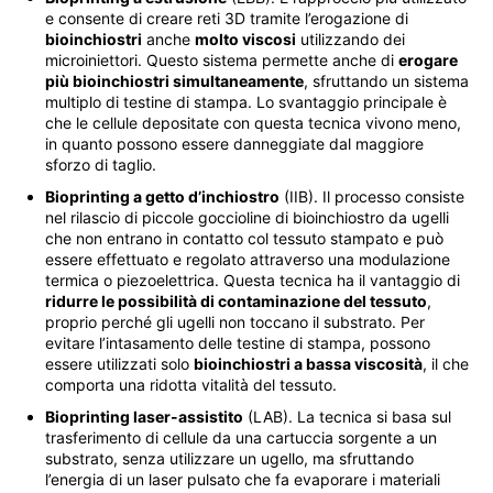
e consente di creare reti 3D tramite l’erogazione di
bioinchiostri
anche
molto viscosi
utilizzando dei
microiniettori. Questo sistema permette anche di
erogare
più bioinchiostri simultaneamente
, sfruttando un sistema
multiplo di testine di stampa. Lo svantaggio principale è
che le cellule depositate con questa tecnica vivono meno,
in quanto possono essere danneggiate dal maggiore
sforzo di taglio.
Bioprinting a getto d’inchiostro
(IIB). Il processo consiste
nel rilascio di piccole goccioline di bioinchiostro da ugelli
che non entrano in contatto col tessuto stampato e può
essere effettuato e regolato attraverso una modulazione
termica o piezoelettrica. Questa tecnica ha il vantaggio di
ridurre le possibilità di contaminazione del tessuto
,
proprio perché gli ugelli non toccano il substrato. Per
evitare l’intasamento delle testine di stampa, possono
essere utilizzati solo
bioinchiostri a bassa viscosità
, il che
comporta una ridotta vitalità del tessuto.
Bioprinting laser-assistito
(LAB). La tecnica si basa sul
trasferimento di cellule da una cartuccia sorgente a un
substrato, senza utilizzare un ugello, ma sfruttando
l’energia di un laser pulsato che fa evaporare i materiali