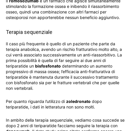
Il
romosozumab
è un farmaco che agisce simultaneamente
stimolando la formazione ossea e inibendo il riassorbimento
osseo, quindi una combinazione con altri farmaci per
osteoporosi non apporterebbe nessun beneficio aggiuntivo.
Terapia sequenziale
Il caso più frequente è quello di un paziente che parte da
terapia anabolica, avendo un rischio fratturativo molto alto, a
cui verrà associato successivamente un anti-riassorbitivo. La
prima possibilità è quella di far seguire ai due anni di
teriparatide un
bisfosfonato
determinando un aumento
progressivo di massa ossea; l’efficacia anti-fratturativa di
teriparatide è mantenuta durante il successivo trattamento
con bisfosfonato sia per le fratture vertebrali che per quelle
non vertebrali.
Per quanto riguarda l’utilizzo di
zoledronato
dopo
teriparatide, i dati in letteratura non sono molti.
In ambito della terapia sequenziale, vediamo cosa succede se
dopo 2 anni di teriparatide facciamo seguire la terapia con