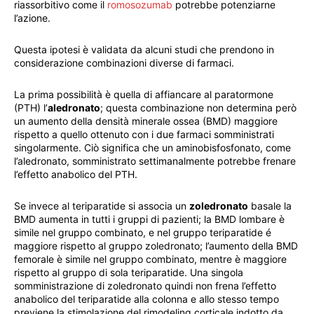
riassorbitivo come il
romosozumab
potrebbe potenziarne
l’azione.
Questa ipotesi è validata da alcuni studi che prendono in
considerazione combinazioni diverse di farmaci.
La prima possibilità è quella di affiancare al paratormone
(PTH) l’
aledronato
; questa combinazione non determina però
un aumento della densità minerale ossea (BMD) maggiore
rispetto a quello ottenuto con i due farmaci somministrati
singolarmente. Ciò significa che un aminobisfosfonato, come
l’aledronato, somministrato settimanalmente potrebbe frenare
l’effetto anabolico del PTH.
Se invece al teriparatide si associa un
zoledronato
basale la
BMD aumenta in tutti i gruppi di pazienti; la BMD lombare è
simile nel gruppo combinato, e nel gruppo teriparatide é
maggiore rispetto al gruppo zoledronato; l’aumento della BMD
femorale è simile nel gruppo combinato, mentre è maggiore
rispetto al gruppo di sola teriparatide. Una singola
somministrazione di zoledronato quindi non frena l’effetto
anabolico del teriparatide alla colonna e allo stesso tempo
previene la stimolazione del rimodeling corticale indotto da