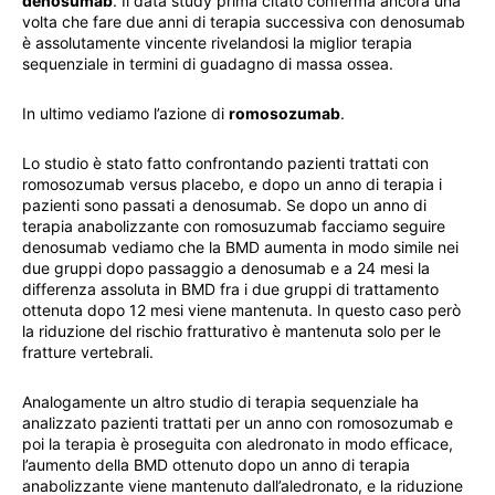
denosumab
. Il data study prima citato conferma ancora una
volta che fare due anni di terapia successiva con denosumab
è assolutamente vincente rivelandosi la miglior terapia
sequenziale in termini di guadagno di massa ossea.
In ultimo vediamo l’azione di
romosozumab
.
Lo studio è stato fatto confrontando pazienti trattati con
romosozumab versus placebo, e dopo un anno di terapia i
pazienti sono passati a denosumab. Se dopo un anno di
terapia anabolizzante con romosuzumab facciamo seguire
denosumab vediamo che la BMD aumenta in modo simile nei
due gruppi dopo passaggio a denosumab e a 24 mesi la
differenza assoluta in BMD fra i due gruppi di trattamento
ottenuta dopo 12 mesi viene mantenuta. In questo caso però
la riduzione del rischio fratturativo è mantenuta solo per le
fratture vertebrali.
Analogamente un altro studio di terapia sequenziale ha
analizzato pazienti trattati per un anno con romosozumab e
poi la terapia è proseguita con aledronato in modo efficace,
l’aumento della BMD ottenuto dopo un anno di terapia
anabolizzante viene mantenuto dall’aledronato, e la riduzione