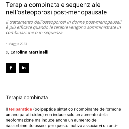
Terapia combinata e sequenziale
nell’osteoporosi post-menopausale
Il trattamento dell'osteoporosi in donne post-menopausali
è più efficace quando le terapie vengono somministrate in
combinazione o in sequenza
4 Maggio 2023
Carolina Martinelli
By
Terapia combinata
Il
teriparatide
(polipeptide sintetico ricombinante dell’ormone
umano paratiroideo) non induce solo un aumento della
neoformazione ma induce anche un aumento del
riassorbimento osseo, per questo motivo associarvi un anti-