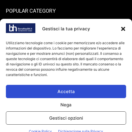
POPULAR CATEGORY
199
endocrinologia
Gestisci la tua privacy
73
Spazio pazienti
45
reumatologia
Utilizziamo tecnologie come i cookie per memorizzare e/o accedere alle
informazioni del dispositivo. Lo facciamo per migliorare l'esperienza di
40
ortopedia
navigazione e per mostrare annunci (non) personalizzati. Il consenso a
36
queste tecnologie ci consentirà di elaborare dati quali il comportamento
odontoiatria
di navigazione o gli ID univoci su questo sito. Il mancato consenso o la
34
Farmaci
revoca del consenso possono influire negativamente su alcune
caratteristiche e funzioni.
28
dietologia
24
oncologia
Accetta
Nega
© Copyright 2026 bonehealth.it |
Informativa privacy
|
Cookie Policy
|
Gestisci opzioni
Makinglife P. IVA: 11294110967
Il Responsabile per la Protezione dei dati avv. Monica Gobbato è
Cookie Policy
Dichiarazione sulla Privacy