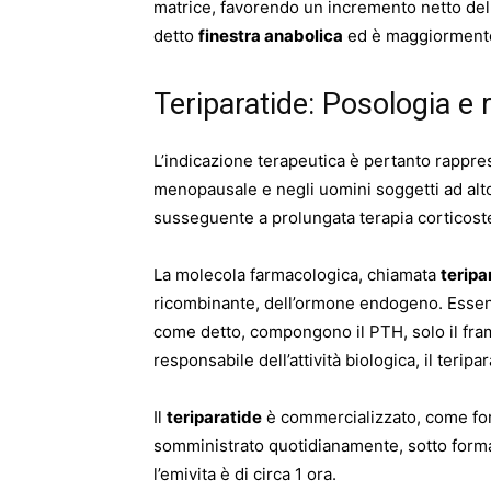
matrice, favorendo un incremento netto del
detto
finestra anabolica
ed è maggiormente 
Teriparatide: Posologia e 
L’indicazione terapeutica è pertanto rappres
menopausale e negli uomini soggetti ad alto r
susseguente a prolungata terapia corticost
La molecola farmacologica, chiamata
teripa
ricombinante, dell’ormone endogeno. Essen
come detto, compongono il PTH, solo il fra
responsabile dell’attività biologica, il teripa
Il
teriparatide
è commercializzato, come for
somministrato quotidianamente, sotto forma
l’emivita è di circa 1 ora.