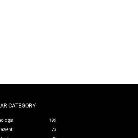
AR CATEGORY
nologia
199
azienti
73