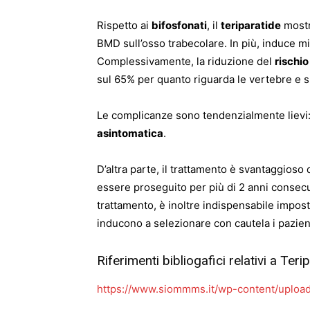
Rispetto ai
bifosfonati
, il
teriparatide
mostra
BMD sull’osso trabecolare. In più, induce mi
Complessivamente, la riduzione del
rischio
sul 65% per quanto riguarda le vertebre e su
Le complicanze sono tendenzialmente lievi: n
asintomatica
.
D’altra parte, il trattamento è svantaggioso
essere proseguito per più di 2 anni consecuti
trattamento, è inoltre indispensabile impos
inducono a selezionare con cautela i pazient
Riferimenti bibliogafici relativi a Teri
https://www.siommms.it/wp-content/upload