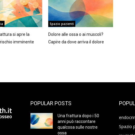
ia
Spazio pazienti
ttura si apre la
Dolore alle ossa o ai muscoli?
l rischio imminente
Capire da dove arriva il dolore
POPULAR POSTS
POPUL
Una frattura dopo i 50
endocri
anni può raccontare
Spazio p
qualcosa sulle nostre
ossa