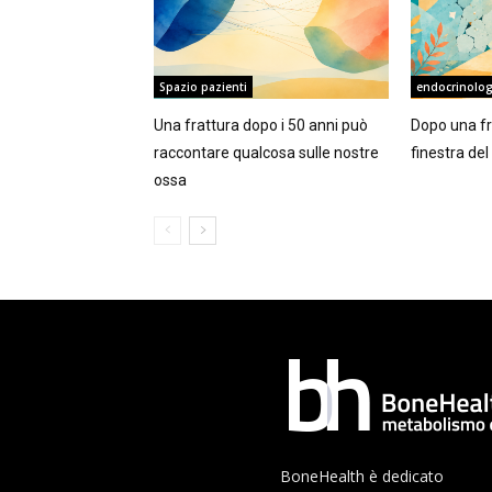
Spazio pazienti
endocrinolog
Una frattura dopo i 50 anni può
Dopo una fra
raccontare qualcosa sulle nostre
finestra de
ossa
BoneHealth è dedicato