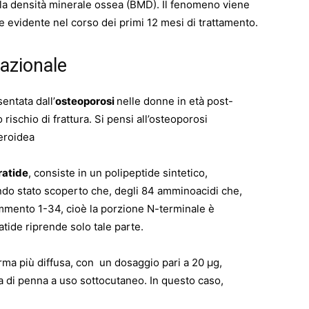
la densità minerale ossea (BMD). Il fenomeno viene
evidente nel corso dei primi 12 mesi di trattamento.
razionale
entata dall’
osteoporosi
nelle donne in età post-
ischio di frattura. Si pensi all’osteoporosi
eroidea
ratide
, consiste in un polipeptide sintetico,
do stato scoperto che, degli 84 amminoacidi che,
mmento 1-34, cioè la porzione N-terminale è
ratide riprende solo tale parte.
ma più diffusa, con un dosaggio pari a 20 μg,
 di penna a uso sottocutaneo. In questo caso,