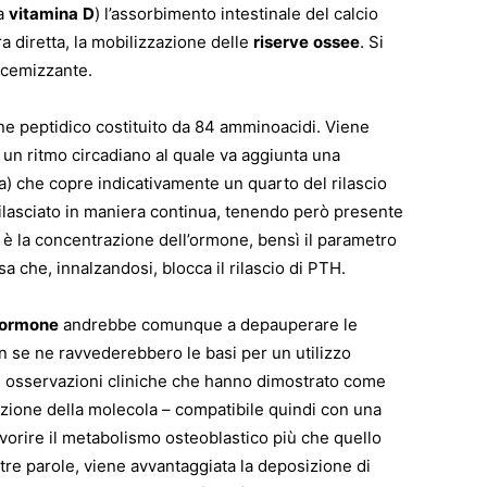
la
vitamina
D
) l’assorbimento intestinale del calcio
a diretta, la mobilizzazione delle
riserve
ossee
. Si
lcemizzante.
e peptidico costituito da 84 amminoacidi. Viene
 un ritmo circadiano al quale va aggiunta una
ora) che copre indicativamente un quarto del rilascio
ilasciato in maniera continua, tenendo però presente
è la concentrazione dell’ormone, bensì il parametro
a che, innalzandosi, blocca il rilascio di PTH.
tormone
andrebbe comunque a depauperare le
on se ne ravvederebbero le basi per un utilizzo
 su osservazioni cliniche che hanno dimostrato come
zione della molecola – compatibile quindi con una
vorire il metabolismo osteoblastico più che quello
ltre parole, viene avvantaggiata la deposizione di