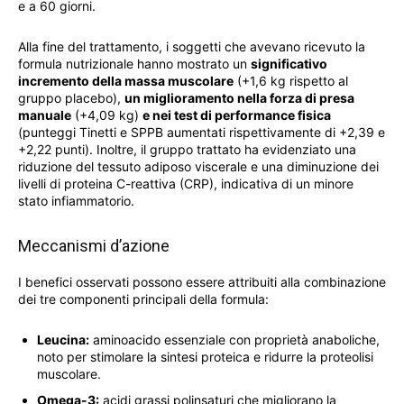
e a 60 giorni.
Alla fine del trattamento, i soggetti che avevano ricevuto la
formula nutrizionale hanno mostrato un
significativo
incremento della massa muscolare
(+1,6 kg rispetto al
gruppo placebo),
un miglioramento nella forza di presa
manuale
(+4,09 kg)
e nei test di performance fisica
(punteggi Tinetti e SPPB aumentati rispettivamente di +2,39 e
+2,22 punti). Inoltre, il gruppo trattato ha evidenziato una
riduzione del tessuto adiposo viscerale e una diminuzione dei
livelli di proteina C-reattiva (CRP), indicativa di un minore
stato infiammatorio.
Meccanismi d’azione
I benefici osservati possono essere attribuiti alla combinazione
dei tre componenti principali della formula:
Leucina:
aminoacido essenziale con proprietà anaboliche,
noto per stimolare la sintesi proteica e ridurre la proteolisi
muscolare.
Omega-3:
acidi grassi polinsaturi che migliorano la