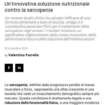
Un’innovativa soluzione nutrizionale
contro la sarcopenia
Un recente studio clinico ha valutato l’efficacia di una
formula alimentare a base di leucina, omega-3 e
Lactobacillus paracasei PS23 per il trattamento della
sarcopenia negli anziani. I risultati mostrano un
significativo miglioramento della massa muscolare, della
performance fisica e della riduzione dell’infiammazione
20 Dicembre 2024
Valentina Parrella
By
La
sarcopenia
, definita dalla progressiva perdita di massa
muscolare e forza, rappresenta una sfida crescente in una
società che vede un invecchiamento demografico sempre più
marcato. Questa condizione è strettamente legata a una
riduzione della funzionalità fisica
, a una maggiore incidenza