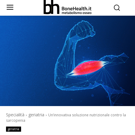
Specialità
geriatria
Un’innovativa soluzione nutrizionale contro la
sarcopenia
geriatria