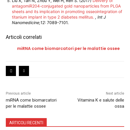
Liu X, Tan N, Zhou Y, Wei H, Ren S. (2017)
Delivery of
antagomiR204-conjugated gold nanoparticles from PLGA
sheets and its implication in promoting osseointegration of
titanium implant in type 2 diabetes mellitus.
, Int J
Nanomedicine;12:
7089-7101.
Articoli correlati
miRNA come biomarcatori per le malattie ossee
Previous article
Next article
miRNA come biomarcatori
Vitamina K e salute delle
per le malattie ossee
ossa
ARTICOLI RECENTI