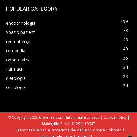
POPULAR CATEGORY
199
endocrinologia
73
Spazio pazienti
45
reumatologia
40
ortopedia
36
odontoiatria
34
Farmaci
28
dietologia
24
oncologia
© Copyright 2026 bonehealth.it |
Informativa privacy
|
Cookie Policy
|
Makinglife P. IVA: 11294110967
Il Responsabile per la Protezione dei dati avv. Monica Gobbato è
raggiungibile a dpo@makinglife.it