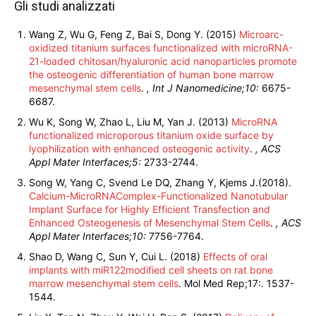
Gli studi analizzati
Wang Z, Wu G, Feng Z, Bai S, Dong Y. (2015)
Microarc-
oxidized titanium surfaces functionalized with microRNA-
21-loaded chitosan/hyaluronic acid nanoparticles promote
the osteogenic differentiation of human bone marrow
mesenchymal stem cells
.
, Int J Nanomedicine;10:
6675-
6687.
Wu K, Song W, Zhao L, Liu M, Yan J. (2013)
MicroRNA
functionalized microporous titanium oxide surface by
lyophilization with enhanced osteogenic activity
.
, ACS
Appl Mater Interfaces;5:
2733-2744.
Song W, Yang C, Svend Le DQ, Zhang Y, Kjems J.(2018).
Calcium-MicroRNAComplex-Functionalized Nanotubular
Implant Surface for Highly Efficient Transfection and
Enhanced Osteogenesis of Mesenchymal Stem Cells
.
, ACS
Appl Mater Interfaces;10:
7756-7764.
Shao D, Wang C, Sun Y, Cui L. (2018)
Effects of oral
implants with miR122modified cell sheets on rat bone
marrow mesenchymal stem cells
. Mol Med Rep;17:. 1537-
1544.