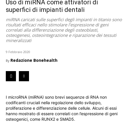
Uso di miRNA come attivatori di
superfici di impianti dentali
miRNA caricati sulle superfici degli impianti in titanio sono
risultati efficaci nello stimolare l'espressione di geni
correlati alla differenziazione degli osteoblasti,
osteogenesi, osteointegrazione e riparazione dei tessuti
mineralizzati
9 Febbraio 2020
Redazione Bonehealth
By
I microRNA (miRNA) sono brevi sequenze di RNA non
codificanti cruciali nella regolazione dello sviluppo,
proliferazione e differenziazione delle cellule. Alcuni di essi
hanno mostrato di essere correlati con l’espressione di geni
osteogenici, come RUNX2 e SMAD5.