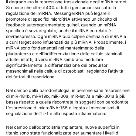
il degrado e/o la repressione traslazionale degli mRNA target.
Si ritiene che oltre il 40% di tutti i geni umani sia sotto la
regolazione dei miRNA. MessengerRNA può legare il
promotore di specifici microRNA attivando un circuito di
feedback autoregolamentato; quindi, quando un mRNA
specifico è sovraregolato, anche il miRNA correlato è
sovraespresso. Ogni miRNA può colpire centinaia di mRNA e
alcuni target sono influenzati da più miRNA. Probabilmente, i
miRNA sono fondamentali nel mantenimento della
pluripotenza e dell’indifferenziazione delle cellule staminali
adulte; infatti, diversi miRNA sembrano modulare
significativamente la differenziazione dei precursori
mesenchimali nelle cellule di osteoblasti, regolando l’attività
dei fattori di trascrizione.
Nel campo della parodontologia, in persone sane l’espressione
di miR-181b, mi-R19b, miR-30a, miR-let 7a e miR-301a è più
bassa rispetto a quella riscontrata in soggetti con parodontite.
L’espressione di microRNA-155 è legata ai meccanismi di
segnalazione dell’IL-1 e alla risposta infiammatoria.
Nel campo dell’odontoiatria implantare, nuove superfici in
titanio sono state funzionalizzate per aumentare i livelli di