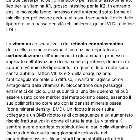
ileo per la vitamina
K1
, grosso intestino per la
K2
. In entrambi i
casi le molecole fanno ingresso negli enterociti sotto forma di
micelle, per poi essere cedute ai tessuti seguendo il ciclo delle
lipoproteine a bassa densità (chilomicroni, quindi VLDL e infine
LDL).
La
vitamina
agisce a livello del
reticolo
endoplasmatico
della cellula come coenzima di un enzima deputato alla
carbossilazione
dell’amminoacido glutammato, processo
implicato nell’attivazione di una serie di proteine, denominate
appunto vitamina K-dipendenti. Tra queste, le più note sono
senza dubbio i fattori VII, IX e X della coagulazione:
l’anticoagulante orale più diffuso, il warfarin, agisce come
antagonista della vitamina K, bloccandone due passaggi
enzimatici del ciclo. Una subunità di uno dei due enzimi può
essere usato come marker del metabolismo osseo, essendo il
suo polimorfismo correlato con la densità minerale ossea
(bone mineral density, BMD). Un ridotto intake risulta
collegato a un BMD ridotto (e di conseguenza a un aumentato
rischio fratturativo) in donne di tutte le età. La vitamina K
sembra avere proprietà osteoinduttive al pari della vitamina D
(senza dubbio quella maggiormente coinvolta nel
metabolismo osseo). Alcuni studi hanno stabilito gli effetti