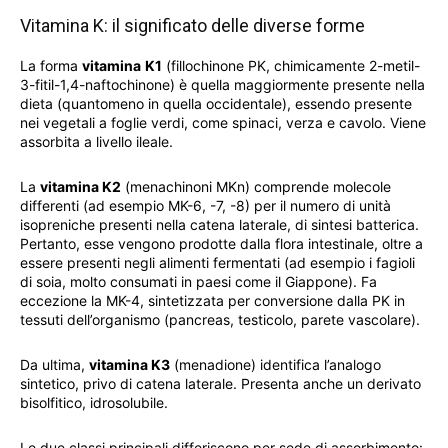
Vitamina K: il significato delle diverse forme
La forma
vitamina
K1
(fillochinone PK, chimicamente 2-metil-
3-fitil-1,4-naftochinone) è quella maggiormente presente nella
dieta (quantomeno in quella occidentale), essendo presente
nei vegetali a foglie verdi, come spinaci, verza e cavolo. Viene
assorbita a livello ileale.
La
vitamina K2
(menachinoni MKn) comprende molecole
differenti (ad esempio MK-6, -7, -8) per il numero di unità
isopreniche presenti nella catena laterale, di sintesi batterica.
Pertanto, esse vengono prodotte dalla flora intestinale, oltre a
essere presenti negli alimenti fermentati (ad esempio i fagioli
di soia, molto consumati in paesi come il Giappone). Fa
eccezione la MK-4, sintetizzata per conversione dalla PK in
tessuti dell’organismo (pancreas, testicolo, parete vascolare).
Da ultima,
vitamina K3
(menadione) identifica l’analogo
sintetico, privo di catena laterale. Presenta anche un derivato
bisolfitico, idrosolubile.
Le due classi principali differiscono per sede di assorbimento: