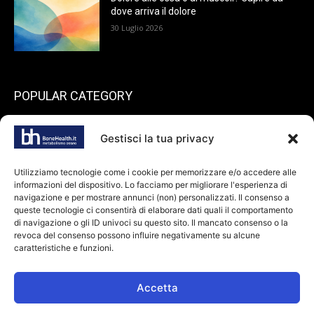
dove arriva il dolore
30 Luglio 2026
POPULAR CATEGORY
199
endocrinologia
Gestisci la tua privacy
73
Spazio pazienti
45
reumatologia
Utilizziamo tecnologie come i cookie per memorizzare e/o accedere alle
informazioni del dispositivo. Lo facciamo per migliorare l'esperienza di
40
ortopedia
navigazione e per mostrare annunci (non) personalizzati. Il consenso a
36
queste tecnologie ci consentirà di elaborare dati quali il comportamento
odontoiatria
di navigazione o gli ID univoci su questo sito. Il mancato consenso o la
34
Farmaci
revoca del consenso possono influire negativamente su alcune
caratteristiche e funzioni.
28
dietologia
24
oncologia
Accetta