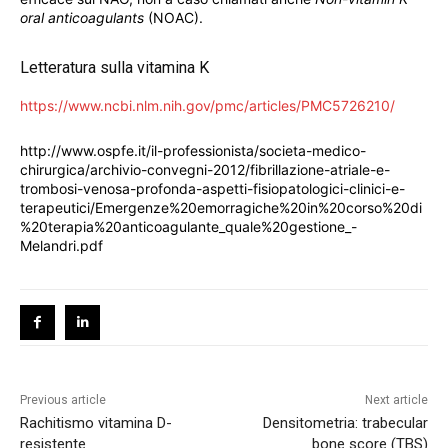
oral anticoagulants
(NOAC).
Letteratura sulla vitamina K
https://www.ncbi.nlm.nih.gov/pmc/articles/PMC5726210/
http://www.ospfe.it/il-professionista/societa-medico-
chirurgica/archivio-convegni-2012/fibrillazione-atriale-e-
trombosi-venosa-profonda-aspetti-fisiopatologici-clinici-e-
terapeutici/Emergenze%20emorragiche%20in%20corso%20di
%20terapia%20anticoagulante_quale%20gestione_-
Melandri.pdf
Previous article
Next article
Rachitismo vitamina D-
Densitometria: trabecular
resistente
bone score (TBS)