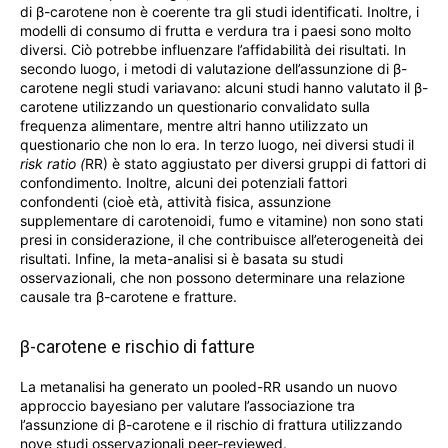
di β-carotene non è coerente tra gli studi identificati. Inoltre, i
modelli di consumo di frutta e verdura tra i paesi sono molto
diversi. Ciò potrebbe influenzare l’affidabilità dei risultati. In
secondo luogo, i metodi di valutazione dell’assunzione di β-
carotene negli studi variavano: alcuni studi hanno valutato il β-
carotene utilizzando un questionario convalidato sulla
frequenza alimentare, mentre altri hanno utilizzato un
questionario che non lo era. In terzo luogo, nei diversi studi il
risk ratio (
RR) è stato aggiustato per diversi gruppi di fattori di
confondimento. Inoltre, alcuni dei potenziali fattori
confondenti (cioè età, attività fisica, assunzione
supplementare di carotenoidi, fumo e vitamine) non sono stati
presi in considerazione, il che contribuisce all’eterogeneità dei
risultati. Infine, la meta-analisi si è basata su studi
osservazionali, che non possono determinare una relazione
causale tra β-carotene e fratture.
β-carotene e rischio di fatture
La metanalisi ha generato un pooled-RR usando un nuovo
approccio bayesiano per valutare l’associazione tra
l’assunzione di β-carotene e il rischio di frattura utilizzando
nove studi osservazionali peer-reviewed.