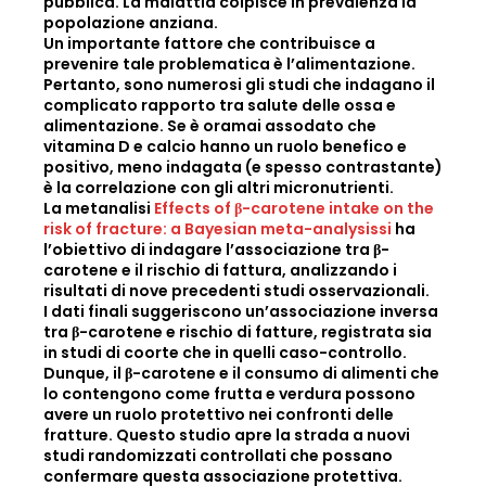
pubblica. La malattia colpisce in prevalenza la
popolazione anziana.
Un importante fattore che contribuisce a
prevenire tale problematica è l’alimentazione.
Pertanto, sono numerosi gli studi che indagano il
complicato rapporto tra salute delle ossa e
alimentazione. Se è oramai assodato che
vitamina D e calcio hanno un ruolo benefico e
positivo, meno indagata (e spesso contrastante)
è la correlazione con gli altri micronutrienti.
La metanalisi
Effects of β-carotene intake on the
risk of fracture: a Bayesian meta-analysissi
ha
l’obiettivo di indagare l’associazione tra β-
carotene e il rischio di fattura, analizzando i
risultati di nove precedenti studi osservazionali.
I dati finali suggeriscono un’associazione inversa
tra β-carotene e rischio di fatture, registrata sia
in studi di coorte che in quelli caso-controllo.
Dunque, il β-carotene e il consumo di alimenti che
lo contengono come frutta e verdura possono
avere un ruolo protettivo nei confronti delle
fratture. Questo studio apre la strada a nuovi
studi randomizzati controllati che possano
confermare questa associazione protettiva.