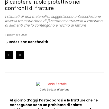
β-carotene, ruolo protettivo nei
confronti di fratture
I risultati di una metanalisi, suggeriscono un’associazione
inversa tra assunzione di β-carotene attraverso il consumo
di alimenti che lo contengono e rischio di fatture
1 Dicembre 2020
Redazione Bonehealth
By
Carla Lertola, dietologo
Al giorno d’oggi l’osteoporosi e le fratture che ne
conseguono sono un problema di salute