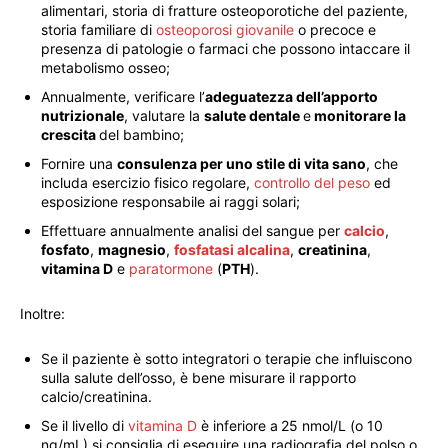
alimentari, storia di fratture osteoporotiche del paziente,
storia familiare di
osteoporosi giovanile
o precoce e
presenza di patologie o farmaci che possono intaccare il
metabolismo osseo;
Annualmente, verificare l’
adeguatezza dell’apporto
nutrizionale
, valutare la
salute dentale
e
monitorare la
crescita
del bambino;
Fornire una
consulenza per uno stile di vita sano
, che
includa esercizio fisico regolare,
controllo del peso
ed
esposizione responsabile ai raggi solari;
Effettuare annualmente analisi del sangue per
calcio
,
fosfato
,
magnesio
,
fosfatasi alcalina
,
creatinina
,
vitamina D
e
paratormone
(
PTH
).
Inoltre:
Se il paziente è sotto integratori o terapie che influiscono
sulla salute dell’osso, è bene misurare il rapporto
calcio/creatinina.
Se il livello di
vitamina D
è inferiore a 25 nmol/L (o 10
ng/mL) si consiglia di eseguire una radiografia del polso o