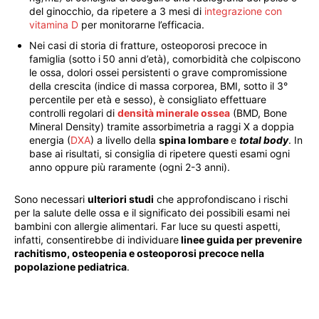
del ginocchio, da ripetere a 3 mesi di
integrazione con
vitamina D
per monitorarne l’efficacia.
Nei casi di storia di fratture, osteoporosi precoce in
famiglia (sotto i 50 anni d’età), comorbidità che colpiscono
le ossa, dolori ossei persistenti o grave compromissione
della crescita (indice di massa corporea, BMI, sotto il 3°
percentile per età e sesso), è consigliato effettuare
controlli regolari di
densità minerale ossea
(BMD, Bone
Mineral Density) tramite assorbimetria a raggi X a doppia
energia (
DXA
) a livello della
spina lombare
e
total body
. In
base ai risultati, si consiglia di ripetere questi esami ogni
anno oppure più raramente (ogni 2-3 anni).
Sono necessari
ulteriori studi
che approfondiscano i rischi
per la salute delle ossa e il significato dei possibili esami nei
bambini con allergie alimentari. Far luce su questi aspetti,
infatti, consentirebbe di individuare
linee guida per prevenire
rachitismo, osteopenia e osteoporosi precoce nella
popolazione pediatrica
.