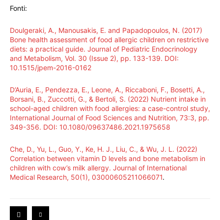
Fonti:
Doulgeraki, A., Manousakis, E. and Papadopoulos, N. (2017)
Bone health assessment of food allergic children on restrictive
diets: a practical guide. Journal of Pediatric Endocrinology
and Metabolism, Vol. 30 (Issue 2), pp. 133-139. DOI:
10.1515/jpem-2016-0162
D’Auria, E., Pendezza, E., Leone, A., Riccaboni, F., Bosetti, A.,
Borsani, B., Zuccotti, G., & Bertoli, S. (2022) Nutrient intake in
school-aged children with food allergies: a case-control study,
International Journal of Food Sciences and Nutrition, 73:3, pp.
349-356. DOI: 10.1080/09637486.2021.1975658
Che, D., Yu, L., Guo, Y., Ke, H. J., Liu, C., & Wu, J. L. (2022)
Correlation between vitamin D levels and bone metabolism in
children with cow’s milk allergy. Journal of International
Medical Research, 50(1), 03000605211066071
.