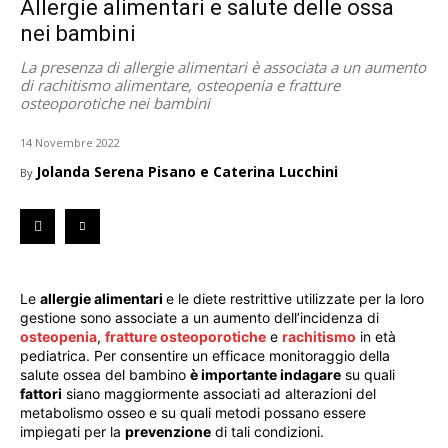
Allergie alimentari e salute delle ossa
nei bambini
La presenza di allergie alimentari è associata a un aumento
di rachitismo alimentare, osteopenia e fratture
osteoporotiche nei bambini
14 Novembre 2022
Jolanda Serena Pisano e Caterina Lucchini
By
Le
allergie alimentari
e le diete restrittive utilizzate per la loro
gestione sono associate a un aumento dell’incidenza di
osteopenia
,
fratture osteoporotiche
e
rachitismo
in età
pediatrica. Per consentire un efficace monitoraggio della
salute ossea del bambino
è importante indagare
su quali
fattori
siano maggiormente associati ad alterazioni del
metabolismo osseo e su quali metodi possano essere
impiegati per la
prevenzione
di tali condizioni.