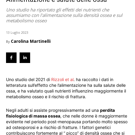
Uno studio ha riportato gli effetti dei nutrienti che
assumiamo con l'alimentazione sulla densità ossea e sul
metabolismo osseo
13 Luglio 2023
Carolina Martinelli
By
Uno studio del 2021 di
Rizzoli et al
. ha raccolto i dati in
letteratura sull’effetto che l’alimentazione ha sulla salute delle
ossa, e ha valutato quali nutrienti influenzino maggiormente il
metabolismo osseo e il rischio di frattura.
Negli adulti si assiste progressivamente ad una
perdita
fisiologica di massa ossea
, che nelle donne è maggiormente
evidente nel periodo post-menopausa portando molto spesso
ad osteoporosi e a rischio di fratture. I fattori genetici
contribuiscono fortemente al “ picco” di densità ossea che si