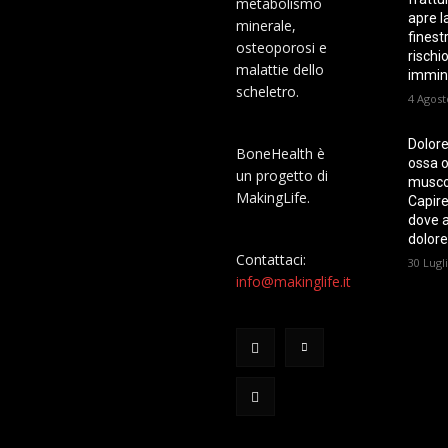
metabolismo
apre l
minerale,
finest
osteoporosi e
rischi
malattie dello
immin
scheletro.
4 Agost
Dolore
BoneHealth è
ossa o
un progetto di
musco
MakingLife.
Capire
dove ar
dolore
Contattaci:
30 Lugl
info@makinglife.it