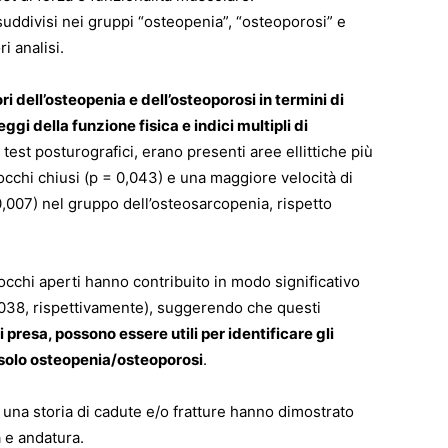
suddivisi nei gruppi “osteopenia”, “osteoporosi” e
i analisi.
i dell’osteopenia e dell’osteoporosi in termini di
ggi della funzione fisica e indici multipli di
 test posturografici, erano presenti aree ellittiche più
 occhi chiusi (p = 0,043) e una maggiore velocità di
0,007) nel gruppo dell’osteosarcopenia, rispetto
 gli occhi aperti hanno contribuito in modo significativo
0,038, rispettivamente), suggerendo che questi
i presa, possono essere utili per identificare gli
 solo osteopenia/osteoporosi
.
 una storia di cadute e/o fratture hanno dimostrato
à e andatura.