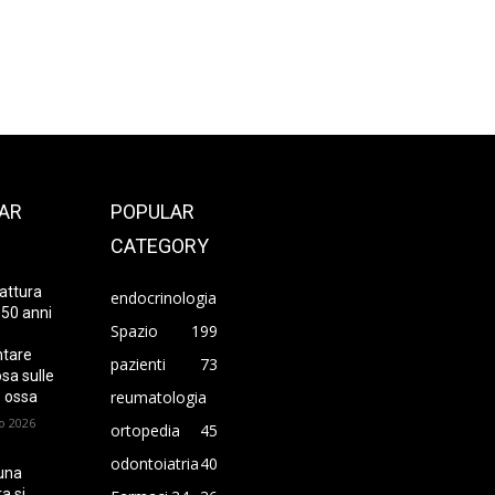
AR
POPULAR
CATEGORY
attura
endocrinologia
 50 anni
Spazio
199
ntare
pazienti
73
sa sulle
reumatologia
 ossa
o 2026
ortopedia
45
odontoiatria
40
una
a si