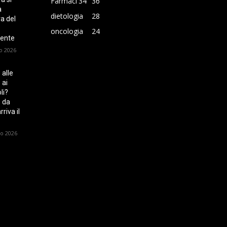
Farmaci
34
36
a
dietologia
28
ra del
o
oncologia
24
ente
o 2026
 alle
 ai
li?
 da
riva il
io 2026