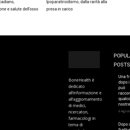
rcadiano,
Ipoparatiroidismo, dalla rarità alla
ne e salute dell’osso
presa in carico
POPUL
POSTS
Una fr
BoneHealth è
dopo i
dedicato
può
all’informazione e
racco
all’aggiornamento
qualco
nostre
di medici,
6 Agost
ricercatori,
farmacologi in
tema di
Dopo 
frattur