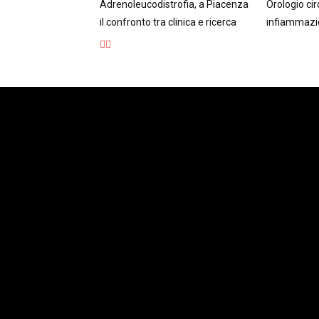
Adrenoleucodistrofia, a Piacenza
Orologio ci
il confronto tra clinica e ricerca
infiammazio