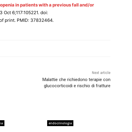
penia in patients with a previous fall and/or
 Oct 6;117:105221. doi:
of print. PMID: 37832464.
Next article
Malattie che richiedono terapie con
glucocorticoidi e rischio di fratture
ia
endocrinologia