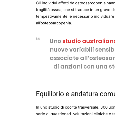
Gli individui affetti da osteosarcopenia h
fragilità ossea, che si traduce in un grave d
tempestivamente, è necessario individuare p
all’osteosarcopenia.
Uno
studio australian
nuove variabili sensib
associate all’osteosa
di anziani con una st
Equilibrio e andatura com
In uno studio di coorte trasversale, 306 u
serie di questionari, valutazioni cliniche e t