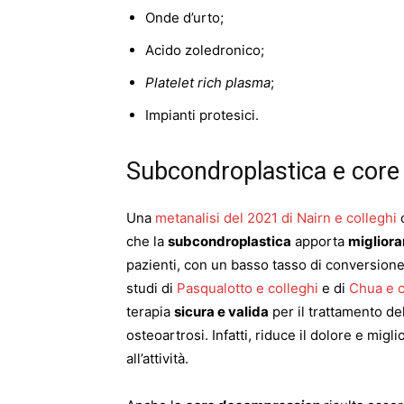
Onde d’urto;
Acido zoledronico;
Platelet rich plasma
;
Impianti protesici.
Subcondroplastica e cor
Una
metanalisi del 2021 di Nairn e colleghi
c
che la
subcondroplastica
apporta
migliora
pazienti, con un basso tasso di conversione
studi di
Pasqualotto e colleghi
e di
Chua e c
terapia
sicura e valida
per il trattamento d
osteoartrosi. Infatti, riduce il dolore e mig
all’attività.