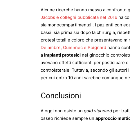
Alcune ricerche hanno messo a confronto gli
Jacobs e colleghi pubblicata nel 2016
ha con
sia monocompartimentali. I pazienti con ed
bassi, sia prima sia dopo la chirurgia, rispett
protesi totali e coloro che presentavano m
Delambre, Quiennec e Poignard
hanno confr
a
impianti protesici
nel ginocchio controlat
avevano effetti sufficienti per posticipare o
controlaterale. Tuttavia, secondo gli autori
per cui entro 10 anni sarebbe comunque nec
Conclusioni
A oggi non esiste un
gold standard
per trat
osseo richiede sempre un
approccio multid