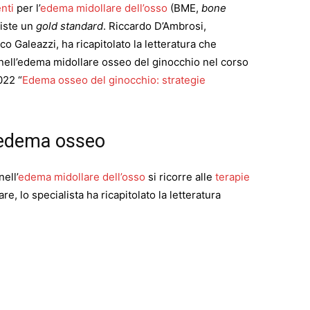
nti
per l’
edema midollare dell’osso
(BME,
bone
iste un
gold standard
. Riccardo D’Ambrosi,
o Galeazzi, ha ricapitolato la letteratura che
 nell’edema midollare osseo del ginocchio nel corso
022 “
Edema osseo del ginocchio: strategie
l’edema osseo
ell’
edema midollare dell’osso
si ricorre alle
terapie
are, lo specialista ha ricapitolato la letteratura