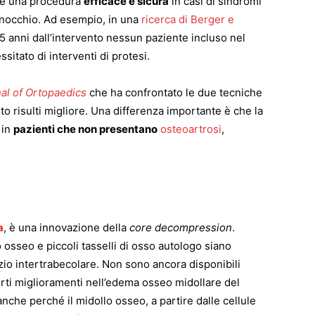
re una procedura
efficace e sicura
in casi di sindromi
ginocchio. Ad esempio, in una
ricerca di Berger e
 anni dall’intervento nessun paziente incluso nel
itato di interventi di protesi.
al of Ortopaedics
che ha confrontato le due tecniche
 risulti migliore. Una differenza importante è che la
 in
pazienti che non presentano
osteoartrosi
,
a
, è una innovazione della
core decompression
.
sseo e piccoli tasselli di osso autologo siano
azio intertrabecolare. Non sono ancora disponibili
orti miglioramenti nell’edema osseo midollare del
che perché il midollo osseo, a partire dalle cellule