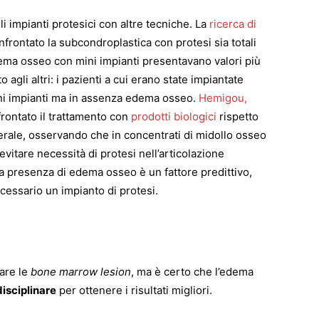
 impianti protesici con altre tecniche. La
ricerca di
frontato la subcondroplastica con protesi sia totali
ema osseo con mini impianti presentavano valori più
o agli altri: i pazienti a cui erano state impiantate
ini impianti ma in assenza edema osseo.
Hemigou,
ontato il trattamento con
prodotti biologici
rispetto
erale, osservando che in concentrati di midollo osseo
 evitare necessità di protesi nell’articolazione
 la presenza di edema osseo è un fattore predittivo,
essario un impianto di protesi.
tare le
bone marrow lesion
, ma è certo che l’edema
isciplinare
per ottenere i risultati migliori.