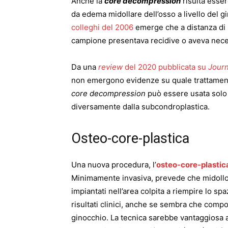
Anche la
core decompression
risulta esse
da edema midollare dell’osso a livello del 
colleghi del 2006
emerge che a distanza di 5
campione presentava recidive o aveva necess
Da una
review
del 2020 pubblicata su
Journ
non emergono evidenze su quale trattamento
core decompression
può essere usata solo
diversamente dalla subcondroplastica.
Osteo-core-plastica
Una nuova procedura, l’
osteo-core-plastic
Minimamente invasiva, prevede che midollo o
impiantati nell’area colpita a riempire lo sp
risultati clinici, anche se sembra che comp
ginocchio. La tecnica sarebbe vantaggiosa an