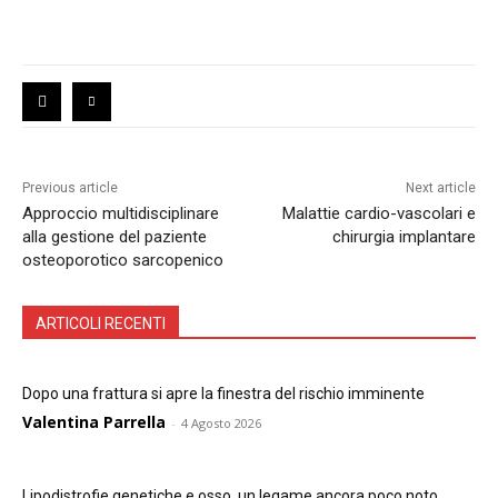
Previous article
Next article
Approccio multidisciplinare
Malattie cardio-vascolari e
alla gestione del paziente
chirurgia implantare
osteoporotico sarcopenico
ARTICOLI RECENTI
Dopo una frattura si apre la finestra del rischio imminente
Valentina Parrella
-
4 Agosto 2026
Lipodistrofie genetiche e osso, un legame ancora poco noto