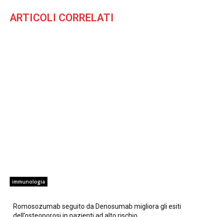
ARTICOLI CORRELATI
immunologia
Romosozumab seguito da Denosumab migliora gli esiti
dell’osteoporosi in pazienti ad alto rischio