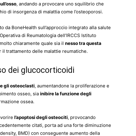
sull’osso
, andando a provocare uno squilibrio che
hio di insorgenza di malattia come l’osteoporosi.
o da BoneHealth sull’approccio integrato alla salute
 Operativa di Reumatologia dell’IRCCS Istituto
 molto chiaramente quale sia il
nesso tra questa
 il trattamento delle malattie reumatiche.
’uso dei glucocorticoidi
e gli osteoclasti
, aumentandone la proliferazione e
rbimento osseo, sia
inibire la funzione degli
ormazione ossea.
avorire
l’apoptosi degli osteociti
, provocando
recedentemente citati, porta ad una forte diminuzione
l density, BMD) con conseguente aumento della