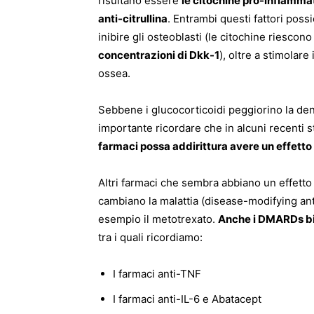
risultano essere
le citochine pro-infiamm
anti-citrullina
. Entrambi questi fattori possi
inibire gli osteoblasti (le citochine riescono
concentrazioni di Dkk-1
), oltre a stimolare
ossea.
Sebbene i glucocorticoidi peggiorino la dens
importante ricordare che in alcuni recenti s
farmaci possa addirittura avere un effetto p
Altri farmaci che sembra abbiano un effetto
cambiano la malattia (disease-modifying a
esempio il metotrexato.
Anche i DMARDs bi
tra i quali ricordiamo:
I farmaci anti-TNF
I farmaci anti-IL-6 e Abatacept