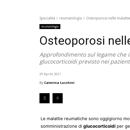
Specialità
reumatologia
Osteoporosi nelle malatti
reumatologia
Osteoporosi nell
Approfondimento sul legame che int
glucocorticoidi previsto nei pazien
29 Aprile 2021
By
Caterina Lucchini
Le malattie reumatiche sono oggigiorno molt
somministrazione di
glucocorticoidi
per ges