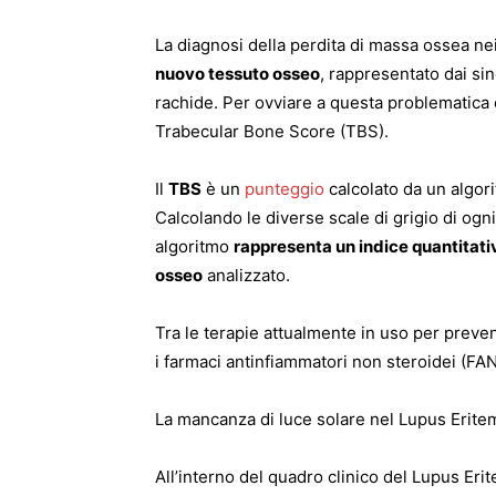
La diagnosi della perdita di massa ossea n
nuovo tessuto osseo
, rappresentato dai sind
rachide. Per ovviare a questa problematica
Trabecular Bone Score (TBS).
Il
TBS
è un
punteggio
calcolato da un algor
Calcolando le diverse scale di grigio di ogn
algoritmo
rappresenta un indice quantitati
osseo
analizzato.
Tra le terapie attualmente in uso per preve
i farmaci antinfiammatori non steroidei (FANS
La mancanza di luce solare nel Lupus Erite
All’interno del quadro clinico del Lupus Er