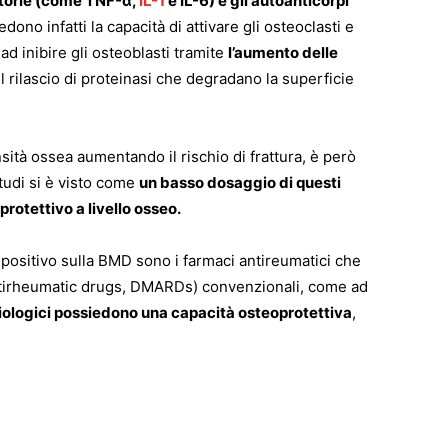
atorie (come TNF-
α,
IL-1
e IL-6) e gli autoanticorpi
edono infatti la capacità di attivare gli osteoclasti e
 ad inibire gli osteoblasti tramite
l’aumento delle
 il rilascio di proteinasi che degradano la superficie
ità ossea aumentando il rischio di frattura, è però
tudi si è visto come
un basso dosaggio di questi
rotettivo a livello osseo.
 positivo sulla BMD sono i farmaci antireumatici che
ntirheumatic drugs, DMARDs) convenzionali, come ad
ologici possiedono una capacità osteoprotettiva
,