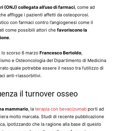
ri (ONJ)
collegata all’uso di farmaci
, come ad
e affligge i pazienti affetti da osteoporosi.
tico con farmaci contro l’angiogenesi come il
ati come possibili attori che
favoriscono la
zione
.
 lo scorso 6 marzo
Francesco Bertoldo
,
olismo e Osteoncologia del Dipartimento di Medicina
trato quale potrebbe essere il nesso tra l’utilizzo di
ci anti-riassorbitivi.
enza il turnover osseo
ma mammario
, la
terapia con bevacizumab
porti ad
iera molto marcata. Studi di recente pubblicazione
a, ipotizzando che la ragione alla base di questo