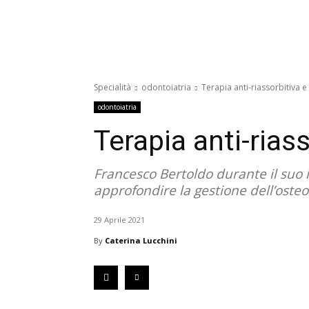
Specialità
odontoiatria
Terapia anti-riassorbitiva 
odontoiatria
Terapia anti-rias
Francesco Bertoldo durante il suo
approfondire la gestione dell’oste
29 Aprile 2021
By
Caterina Lucchini