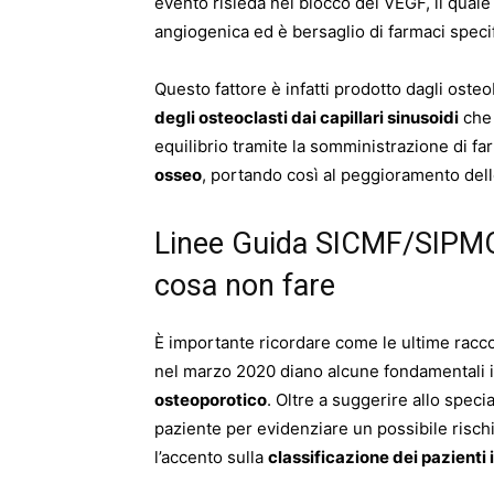
evento risieda nel blocco del VEGF, il qual
angiogenica ed è bersaglio di farmaci speci
Questo fattore è infatti prodotto dagli ost
degli osteoclasti dai capillari sinusoidi
che 
equilibrio tramite la somministrazione di fa
osseo
, portando così al peggioramento del
Linee Guida SICMF/SIPMO
cosa non fare
È importante ricordare come le ultime racc
nel marzo 2020 diano alcune fondamentali i
osteoporotico
. Oltre a suggerire allo speci
paziente per evidenziare un possibile risc
l’accento sulla
classificazione dei pazienti 