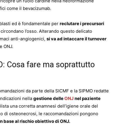
e ricopre un ruolo cardine nella neoformazione
fici come il bevacizumab.
eoblasti ed è fondamentale per
reclutare i precursori
circondano l’osso. Alterando questo delicato
rmaci anti-angiogenici,
si va ad intaccare il turnover
le ONJ.
: Cosa fare ma soprattutto
omandazioni da parte della SICMF e la SIPMO redatte
ndicazioni nella
gestione delle
ONJ
nel paziente
alista una corretta anamnesi dell’igiene orale del
hio di osteonecrosi, le raccomandazioni pongono
in base al rischio obiettivo di ONJ.