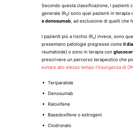
Secondo questa classificazione, i pazienti 
generale (R
) sono quei pazienti in terapia
0
e denosumab
, ad esclusione di quelli che 
I pazienti più a rischio (R
) invece, sono que
x
presentano patologie pregresse come
il d
reumatoide) o sono in terapia con
glucocor
prescrivere un percorso terapeutico che poss
evitare allo stesso tempo l’insorgenza di O
Teriparatide
Denosumab
Raloxifene
Basedoxifene o estrogeni
Clodronato