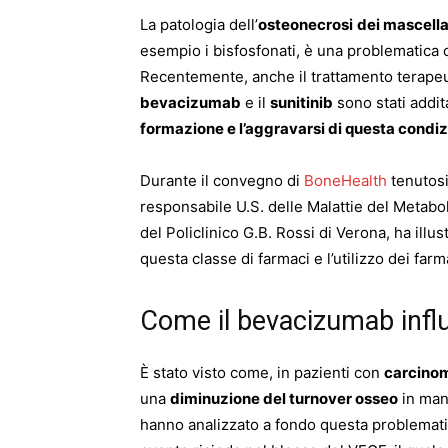
La patologia dell’
osteonecrosi
dei mascella
esempio i bisfosfonati, è una problematica ch
Recentemente, anche il trattamento terapeu
bevacizumab
e il
sunitinib
sono stati addit
formazione e l’aggravarsi di questa condi
Durante il convegno di
BoneHealth
tenutosi
responsabile U.S. delle Malattie del Metab
del Policlinico G.B. Rossi di Verona, ha illus
questa classe di farmaci e l’utilizzo dei farma
Come il bevacizumab influ
È stato visto come, in pazienti con
carcino
una
diminuzione del turnover osseo
in man
hanno analizzato a fondo questa problematic