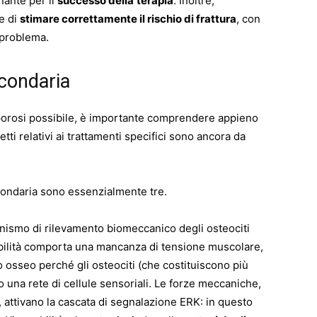
nante per il
successo della
terapia
. Inoltre,
e di
stimare correttamente il rischio di frattura
, con
problema.
econdaria
orosi possibile, è importante comprendere appieno
etti relativi ai trattamenti specifici sono ancora da
condaria sono essenzialmente tre.
anismo di rilevamento biomeccanico degli osteociti
bilità comporta una mancanza di tensione muscolare,
o osseo perché gli osteociti (che costituiscono più
o una rete di cellule sensoriali. Le forze meccaniche,
e, attivano la cascata di segnalazione ERK: in questo