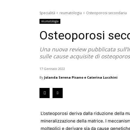
Specialità
reumatologia
Osteoporosi secondaria
reumatologia
Osteoporosi sec
Una nuova review pubblicata sull’Int
sulle cause acquisite di osteoporos
17 Gennaio 2022
By
Jolanda Serena Pisano e Caterina Lucchini
L’osteoporosi deriva dalla riduzione della m
mineralizzazione della matrice. I meccanism
molteplici e derivare sia da cause genetiche