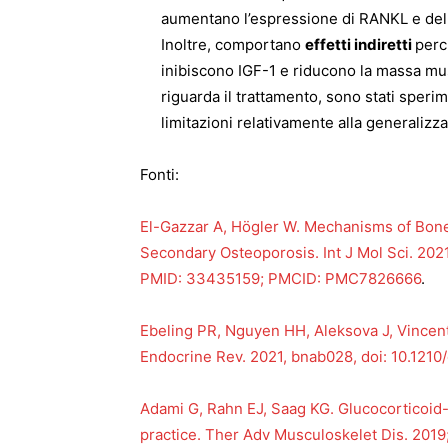
aumentano l’espressione di RANKL e del
Inoltre, comportano
effetti indiretti
perc
inibiscono IGF-1 e riducono la massa mus
riguarda il trattamento, sono stati sper
limitazioni relativamente alla generalizzab
Fonti:
El-Gazzar A, Högler W. Mechanisms of Bone
Secondary Osteoporosis. Int J Mol Sci. 202
PMID: 33435159; PMCID: PMC7826666
.
Ebeling PR, Nguyen HH, Aleksova J, Vincent
Endocrine Rev. 2021, bnab028, doi: 10.121
Adami G, Rahn EJ, Saag KG. Glucocorticoid-in
practice. Ther Adv Musculoskelet Dis. 201