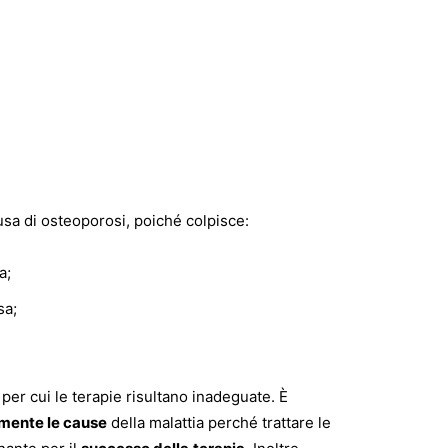
usa di osteoporosi, poiché colpisce:
a;
sa;
 per cui le terapie risultano inadeguate. È
amente le cause
della malattia perché trattare le