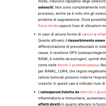
modo, riducono l’apoptosi degli osteociti. 
osteociti
. Non sono completamente noti 
processo, anche se è noto che gli osteocit
proteine di segnalazione. Dove possibil
fisica mirata
oppure l’uso di vibrazioni 
In caso di alcune forme di
cancro
o
infi
Queste attivano il
riassorbimento osseo
differenziazione di preosteoclasti in ost
cause. Il recettore OPG (osteoprotegeri
RANK, è indotto da estrogeni, quindi dimin
come nelle
donne il postmenopausa
. Re
per RANKL, LGR4, che regola negativament
cellule tumorali possono indurre l’espres
crescita. In questi casi è indicato l’uso di
L’
osteoporosi indotta da
steroidi o gluco
infiammatorie e immunitarie, aumentano 
effetti diretti
in quanto alterano la funzio