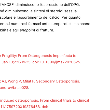
l’M-CSF, diminuiscono l’espressione dell’OPG.
hé diminuiscono la sintesi di steroidi sessuali,
colare e l’assorbimento del calcio. Per quanto
imentati numerosi farmaci antiosteoporotici, ma hanno
ilità e agli
endpoint
di frattura.
 Fragility: From Osteogenesis Imperfecta to
1 Jan 10;22(2):625. doi: 10.3390/ijms22020625.
 AJ, Wong P, Milat F. Secondary Osteoporosis.
0/endrev/bnab028
.
duced osteoporosis: From clinical trials to clinical
9;11:1759720X19876468. doi: