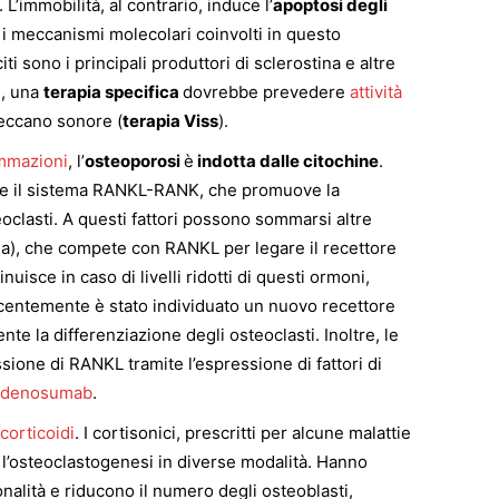
L’immobilità, al contrario, induce l’
apoptosi degli
i meccanismi molecolari coinvolti in questo
i sono i principali produttori di sclerostina e altre
e, una
terapia specifica
dovrebbe prevedere
attività
meccano sonore (
terapia Viss
).
ammazioni
, l’
osteoporosi
è
indotta dalle citochine
.
e il sistema RANKL-RANK, che promuove la
eoclasti. A questi fattori possono sommarsi altre
na), che compete con RANKL per legare il recettore
uisce in caso di livelli ridotti di questi ormoni,
centemente è stato individuato un nuovo recettore
e la differenziazione degli osteoclasti. Inoltre, le
sione di RANKL tramite l’espressione di fattori di
denosumab
.
corticoidi
. I cortisonici, prescritti per alcune malattie
l’osteoclastogenesi in diverse modalità. Hanno
nalità e riducono il numero degli osteoblasti,