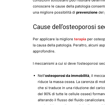
condizioni sottostanti può risultare determi
conoscere le cause della patologia consent
una migliore possibilità di
prevenzione
del 
Cause dell’osteoporosi s
Per applicare la migliore
terapia
per osteop
la causa della patologia. Peraltro, alcuni asp
approfondire.
I meccanismi a cui si deve l’osteoporosi se
Nell’
osteoporosi da immobilità
, il mecc
riduce la massa ossea. La carenza di mo
che si traduce in una riduzione del caric
del 90% di tutte le cellule ossee) forman
alterando il flusso del fluido canalicolar