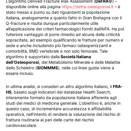
L’algoritmo Derived Fracture Risk Assessment (
DeFRA
©) –
disponibile online alla pagina
https://defra-osteoporosi.it
– è
stato messo a punto su dati riguardanti la popolazione
italiana, analogamente a quanto fatto in Gran Bretagna con il
Q-fracture e risulta dunque particolarmente utile
all’applicazione dei criteri farmacologici forniti dall’AIFA. Ha poi
l’ulteriore vantaggio di porre rimedio ad alcune delle criticità
sopracitate, ad esempio qualificando le fratture per numero e
sede e anche includendo più farmaci osteopenizzanti e
comorbilità, BMD vertebrale e non solo femorale. Tale
algoritmo è supportato dalla
Società Italiana
dell’Osteoporosi
, del Metabolismo Minerale e delle Malattie
dello Scheletro (
SIOMMMS
), nelle cui linee guida viene a
essere incluso.
In ultima analisi, si consideri un altro algoritmo italiano, il
FRA-
HS
, basato sugli indicatori del database Health Search,
interamente formato da popolazione italiana afferente agli
studi dei medici di medicina generale. L’obiettivo è, anche in
questo caso, di incrementare accuratezza e affidabilità
operativa, nell’intento di rendere la valutazione del rischio di
frattura routinaria al pari delle carte del rischio
cardiovascolare.