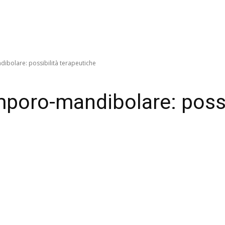
ibolare: possibilità terapeutiche
mporo-mandibolare: possi