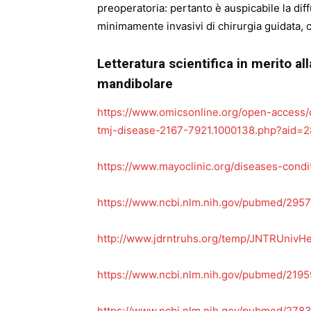
preoperatoria: pertanto è auspicabile la diff
minimamente invasivi di chirurgia guidata,
Letteratura scientifica in merito al
mandibolare
https://www.omicsonline.org/open-access
tmj-disease-2167-7921.1000138.php?aid=
https://www.mayoclinic.org/diseases-cond
https://www.ncbi.nlm.nih.gov/pubmed/295
http://www.jdrntruhs.org/temp/JNTRUnivH
https://www.ncbi.nlm.nih.gov/pubmed/219
https://www.ncbi.nlm.nih.gov/pubmed/278