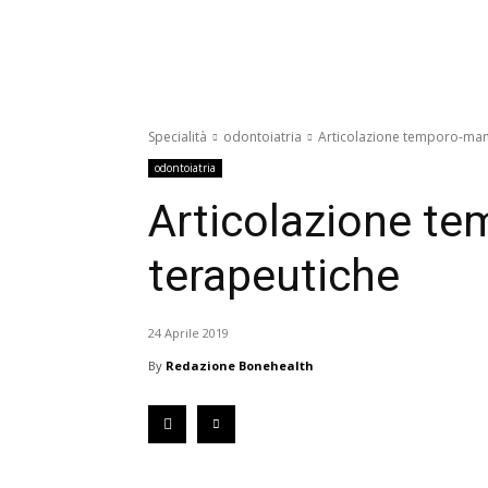
Specialità
odontoiatria
Articolazione temporo-mand
odontoiatria
Articolazione te
terapeutiche
24 Aprile 2019
By
Redazione Bonehealth