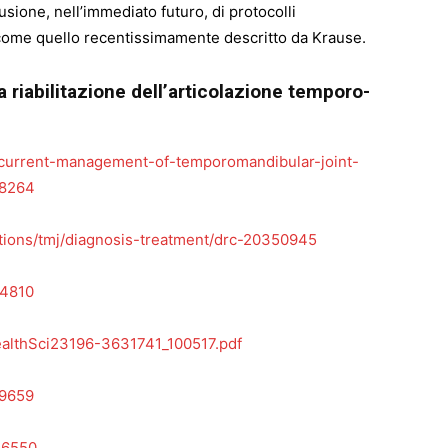
usione, nell’immediato futuro, di protocolli
 come quello recentissimamente descritto da Krause.
la riabilitazione dell’articolazione temporo-
/current-management-of-temporomandibular-joint-
28264
itions/tmj/diagnosis-treatment/drc-20350945
74810
ealthSci23196-3631741_100517.pdf
59659
36550