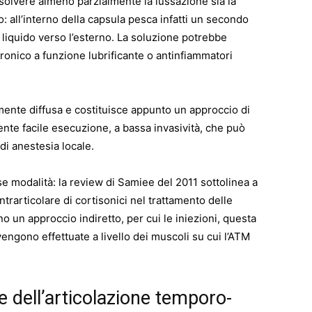
risolvere almeno parzialmente la lussazione sia la
o: all’interno della capsula pesca infatti un secondo
 liquido verso l’esterno. La soluzione potrebbe
onico a funzione lubrificante o antinfiammatori
mente diffusa e costituisce appunto un approccio di
ente facile esecuzione, a bassa invasività, che può
di anestesia locale.
e modalità: la review di Samiee del 2011 sottolinea a
intrarticolare di cortisonici nel trattamento delle
no un approccio indiretto, per cui le iniezioni, questa
vengono effettuate a livello dei muscoli su cui l’ATM
e dell’articolazione temporo-