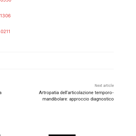
01306
40211
Next article
a
Artropatia dell’articolazione temporo-
mandibolare: approccio diagnostico