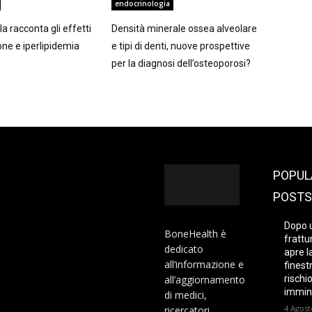
endocrinologia
a racconta gli effetti
Densità minerale ossea alveolare
one e iperlipidemia
e tipi di denti, nuove prospettive
per la diagnosi dell’osteoporosi?
POPUL
POSTS
Dopo 
BoneHealth è
frattur
dedicato
apre l
all’informazione e
finest
all’aggiornamento
rischi
immin
di medici,
4 Agost
ricercatori,