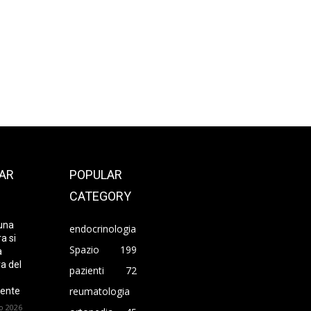
AR
POPULAR
CATEGORY
una
endocrinologia
a si
Spazio
199
a
ra del
pazienti
72
o
reumatologia
ente
o 2026