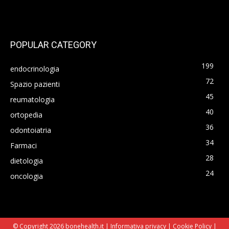
POPULAR CATEGORY
199
endocrinologia
72
Spazio pazienti
45
reumatologia
40
ortopedia
36
odontoiatria
34
Farmaci
28
dietologia
24
oncologia
© Copyright 2026 bonehealth.it |
Informativa privacy
|
Cookie Policy
|