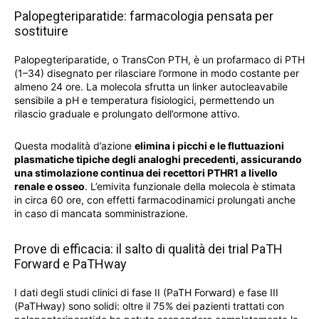
Palopegteriparatide: farmacologia pensata per
sostituire
Palopegteriparatide, o TransCon PTH, è un profarmaco di PTH
(1–34) disegnato per rilasciare l’ormone in modo costante per
almeno 24 ore. La molecola sfrutta un linker autocleavabile
sensibile a pH e temperatura fisiologici, permettendo un
rilascio graduale e prolungato dell’ormone attivo.
Questa modalità d’azione
elimina i picchi e le fluttuazioni
plasmatiche tipiche degli analoghi precedenti, assicurando
una stimolazione continua dei recettori PTHR1 a livello
renale e osseo
. L’emivita funzionale della molecola è stimata
in circa 60 ore, con effetti farmacodinamici prolungati anche
in caso di mancata somministrazione.
Prove di efficacia: il salto di qualità dei trial PaTH
Forward e PaTHway
I dati degli studi clinici di fase II (PaTH Forward) e fase III
(PaTHway) sono solidi: oltre il 75% dei pazienti trattati con