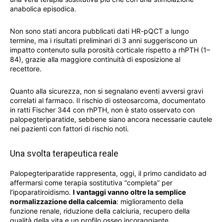
anabolica episodica.
Non sono stati ancora pubblicati dati HR-pQCT a lungo
termine, ma i risultati preliminari di 3 anni suggeriscono un
impatto contenuto sulla porosità corticale rispetto a rhPTH (1–
84), grazie alla maggiore continuità di esposizione al
recettore.
Quanto alla sicurezza, non si segnalano eventi avversi gravi
correlati al farmaco. Il rischio di osteosarcoma, documentato
in ratti Fischer 344 con rhPTH, non è stato osservato con
palopegteriparatide, sebbene siano ancora necessarie cautele
nei pazienti con fattori di rischio noti.
Una svolta terapeutica reale
Palopegteriparatide rappresenta, oggi, il primo candidato ad
affermarsi come terapia sostitutiva “completa” per
l’ipoparatiroidismo.
I vantaggi vanno oltre la semplice
normalizzazione della calcemia
: miglioramento della
funzione renale, riduzione della calciuria, recupero della
qualità della vita e un profilo osseo incoraggiante.