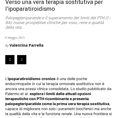
Verso una vera terapia sostitutiva per
l’ipoparatiroidismo
Palopegteriparatide e il superamento dei limiti del PTH (1–
84): nuove prospettive cliniche per osso, rene e qualità
della vita
8 Maggio 2025
Valentina Parrella
By
L’
ipoparatiroidismo
cronico
è una delle poche
endocrinopatie in cui la terapia ormonale sostitutiva non è
ancora una prassi clinica consolidata. Lo studio pubblicato da
Palermo et al.
esplora i limiti delle attuali opzioni
terapeutiche con PTH ricombinante e presenta
palopegteriparatide come la prima vera terapia sostitutiva
,
capace di migliorare non solo i parametri biochimici ma anche
la qualità della vita e la funzione renale. Una nuova frontiera si