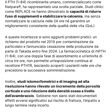
Il PTH (1–84) ricombinante umano, commercializzato come
Natpara®, ha rappresentato una svolta parziale. Studi clinici
come REPLACE ne hanno dimostrato la
capacità di ridurre
l’uso di supplementi e stabilizzare la calcemia
, ma senza
normalizzare la calciuria nelle 24 ore né garantire un
miglioramento consistente della qualità della vita (QoL).
A queste incertezze si sono aggiunti problemi pratici: un
richiamo del prodotto nel 2019 per contaminazione da
particolato e l’annunciata cessazione della produzione da
parte di Takeda entro fine 2024. La farmacocinetica di rhPTH
(1–84), con una doppia fase di assorbimento e un’emivita di
circa tre ore, non permette un’esposizione continua al
recettore PTH1R, lasciando scoperti i pazienti nelle ore che
precedono la successiva somministrazione.
Inoltre,
studi istomorfometrici e di imaging ad alta
risoluzione hanno rilevato un incremento della porosità
corticale e una riduzione della densità ossea a livello
dell’avambraccio
. Sebbene non siano stati documentati
effetti avversi significativi sul rischio di frattura, l’impatto a
lungo termine resta incerto.