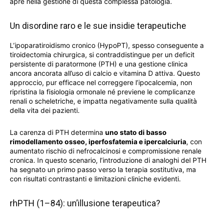
apre nella gestione di questa complessa patologia.
Un disordine raro e le sue insidie terapeutiche
L’ipoparatiroidismo cronico (HypoPT), spesso conseguente a
tiroidectomia chirurgica, si contraddistingue per un deficit
persistente di paratormone (PTH) e una gestione clinica
ancora ancorata all’uso di calcio e vitamina D attiva. Questo
approccio, pur efficace nel correggere l’ipocalcemia, non
ripristina la fisiologia ormonale né previene le complicanze
renali o scheletriche, e impatta negativamente sulla qualità
della vita dei pazienti.
La carenza di PTH determina
uno stato di basso
rimodellamento osseo, iperfosfatemia e ipercalciuria
, con
aumentato rischio di nefrocalcinosi e compromissione renale
cronica. In questo scenario, l’introduzione di analoghi del PTH
ha segnato un primo passo verso la terapia sostitutiva, ma
con risultati contrastanti e limitazioni cliniche evidenti.
rhPTH (1–84): un’illusione terapeutica?