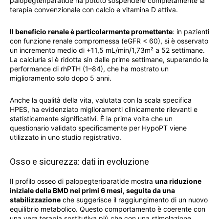
palopegteriparatide ha potuto sospendere completamente la
terapia convenzionale con calcio e vitamina D attiva.
Il beneficio renale è particolarmente promettente
: in pazienti
con funzione renale compromessa (eGFR < 60), si è osservato
un incremento medio di +11,5 mL/min/1,73m² a 52 settimane.
La calciuria si è ridotta sin dalle prime settimane, superando le
performance di rhPTH (1–84), che ha mostrato un
miglioramento solo dopo 5 anni.
Anche la qualità della vita, valutata con la scala specifica
HPES, ha evidenziato miglioramenti clinicamente rilevanti e
statisticamente significativi. È la prima volta che un
questionario validato specificamente per HypoPT viene
utilizzato in uno studio registrativo.
Osso e sicurezza: dati in evoluzione
Il profilo osseo di palopegteriparatide mostra
una riduzione
iniziale della BMD nei primi 6 mesi, seguita da una
stabilizzazione
che suggerisce il raggiungimento di un nuovo
equilibrio metabolico. Questo comportamento è coerente con
una vera terapia sostitutiva più che con una stimolazione