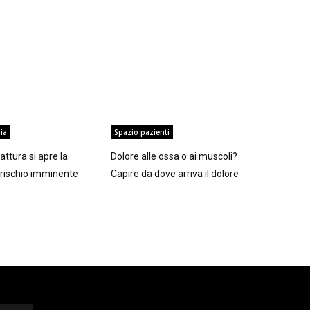
ia
Spazio pazienti
ttura si apre la
Dolore alle ossa o ai muscoli?
l rischio imminente
Capire da dove arriva il dolore