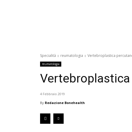
Specialità
reumatologia
Vertebroplastica percutane
reumatologia
Vertebroplastica
4 Febbraio 2019
By
Redazione Bonehealth