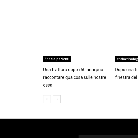
Spazio pazienti
endocrinolog
Una frattura dopo i 50 anni può
Dopo una fra
raccontare qualcosa sulle nostre
finestra de
ossa