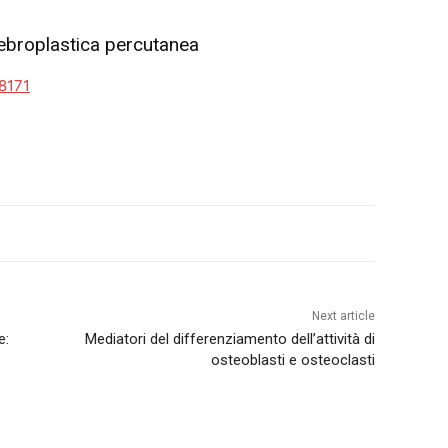
ertebroplastica percutanea
8171
Next article
e:
Mediatori del differenziamento dell’attività di
osteoblasti e osteoclasti