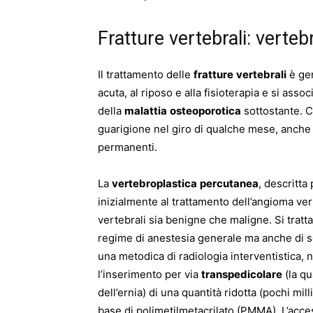
Fratture vertebrali: verte
Il trattamento delle
fratture
vertebrali
è gen
acuta, al riposo e alla fisioterapia e si ass
della
malattia
osteoporotica
sottostante. Ci
guarigione nel giro di qualche mese, anche s
permanenti.
La
vertebroplastica
percutanea
, descritta
inizialmente al trattamento dell’angioma ver
vertebrali sia benigne che maligne. Si trat
regime di anestesia generale ma anche di 
una metodica di radiologia interventistica,
l’inserimento per via
transpedicolare
(la qu
dell’ernia) di una quantità ridotta (pochi mil
base di polimetilmetacrilato (PMMA). L’acc