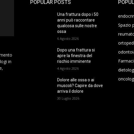
POPULAR POSTS
POPUL
Una frattura dopo i 50
endocri
anni può raccontare
Spazio p
qualcosa sulle nostre
ossa
reumato
6 Agosto 2026
ortoped
Dopo una frattura si
odontoi
namento
apre la finestra del
Farmaci
logi in
rischio imminente
e,
4 Agosto 2026
dietolog
oncolog
Dolore alle ossa o ai
muscoli? Capire da dove
arriva il dolore
30 Luglio 2026