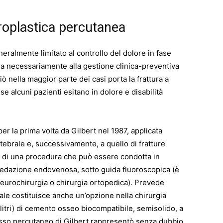
broplastica percutanea
eralmente limitato al controllo del dolore in fase
ocia necessariamente alla gestione clinica-preventiva
ò nella maggior parte dei casi porta la frattura a
e alcuni pazienti esitano in dolore e disabilità
 per la prima volta da Gilbert nel 1987, applicata
tebrale e, successivamente, a quello di fratture
ta di una procedura che può essere condotta in
sedazione endovenosa, sotto guida fluoroscopica (è
 neurochirurgia o chirurgia ortopedica). Prevede
ale costituisce anche un’opzione nella chirurgia
lilitri) di cemento osseo biocompatibile, semisolido, a
esso percutaneo di Gilbert rappresentò senza dubbio