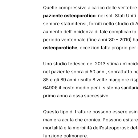
Quelle compressive a carico delle vertebre s
paziente
osteoporotico
: nei soli Stati Unit
sempre statunitensi, forniti nello studio d
aumento dell’incidenza di tale complicanza.
periodo ventennale (fine anni ’80 – 2010) h
osteoporotiche
, eccezion fatta proprio per 
Uno studio tedesco del 2013 stima un’incide
nel paziente sopra ai 50 anni, soprattutto ne
85 e gli 89 anni risulta 8 volte maggiore ris
6490€ il costo medio per il sistema sanitari
primo anno a essa successivo.
Questo tipo di fratture possono essere asin
maniera acuta che cronica. Possono esitare
mortalità e la morbilità dell’osteoporosi: de
funzione polmonare.