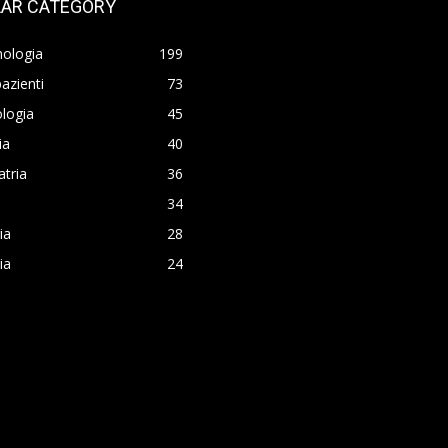
AR CATEGORY
nologia
199
azienti
73
logia
45
ia
40
atria
36
34
ia
28
ia
24