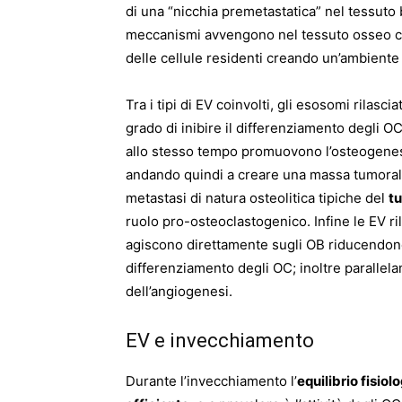
di una “nicchia premetastatica” nel tessuto 
meccanismi avvengono nel tessuto osseo com
delle cellule residenti creando un’ambiente 
Tra i tipi di EV coinvolti, gli esosomi rilascia
grado di inibire il differenziamento degli O
allo stesso tempo promuovono l’osteogenesi
andando quindi a creare una massa tumorale
metastasi di natura osteolitica tipiche del
t
ruolo pro-osteoclastogenico. Infine le EV ri
agiscono direttamente sugli OB riducendone 
differenziamento degli OC; inoltre parallel
dell’angiogenesi.
EV e invecchiamento
Durante l’invecchiamento l’
equilibrio fisio