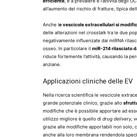
efficiente
, e a prevalere è l’attività degli
all’aumento del rischio di fratture, tipica de
Anche l
e vescicole extracellulari si modif
delle alterazioni nel
crosstalk
tra le due pop
negativamente influenzate dai miRNA rilasci
osseo. In particolare il
miR-214 rilasciato 
riduce fortemente l’attività, causando la pe
anziane.
Applicazioni cliniche delle EV
Nella ricerca scientifica le vescicole extra
grande potenziale clinico, grazie allo
sfrutt
modifiche che è possibile apportare ad esso 
utilizzo migliore è quello di
drug delivery
, 
grazie alle modifiche apportabili non solo
anche alla loro membrana rendendola specif