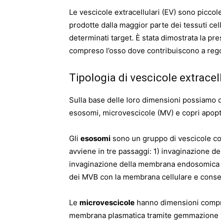
Le vescicole extracellulari (EV) sono picco
prodotte dalla maggior parte dei tessuti cell
determinati target. È stata dimostrata la pres
compreso l’osso dove contribuiscono a rego
Tipologia di vescicole extracell
Sulla base delle loro dimensioni possiamo di
esosomi, microvescicole (MV) e copri apopto
Gli
esosomi
sono un gruppo di vescicole co
avviene in tre passaggi: 1) invaginazione 
invaginazione della membrana endosomica a
dei MVB con la membrana cellulare e conseg
Le
microvescicole
hanno dimensioni compre
membrana plasmatica tramite gemmazione v