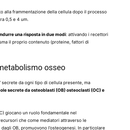
o alla frammentazione della cellula dopo il processo
ra 0,5 e 4 um.
indurre una risposta in due modi
: attivando i recettori
a il proprio contenuto (proteine, fattori di
e metabolismo osseo
secrete da ogni tipo di cellula presente, ma
ole secrete da osteoblasti (OB) osteoclasti (OC) e
SC) giocano un ruolo fondamentale nel
recursori che come mediatori attraverso le
e dagli OB, promuovono l’osteogenesi. In particolare