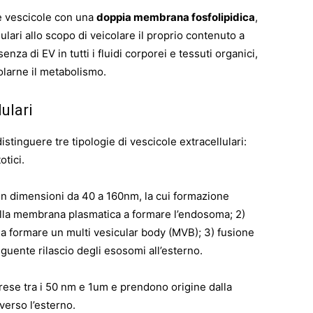
le vescicole con una
doppia membrana fosfolipidica
,
ulari allo scopo di veicolare il proprio contenuto a
enza di EV in tutti i fluidi corporei e tessuti organici,
larne il metabolismo.
ulari
stinguere tre tipologie di vescicole extracellulari:
tici.
n dimensioni da 40 a 160nm, la cui formazione
della membrana plasmatica a formare l’endosoma; 2)
 formare un multi vesicular body (MVB); 3) fusione
uente rilascio degli esosomi all’esterno.
se tra i 50 nm e 1um e prendono origine dalla
erso l’esterno.