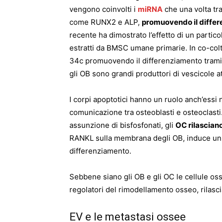
vengono coinvolti i
miRNA
che una volta tra
come RUNX2 e ALP,
promuovendo il differ
recente ha dimostrato l’effetto di un partico
estratti da BMSC umane primarie. In co-coltu
34c promuovendo il differenziamento tramit
gli OB sono grandi produttori di vescicole a
I corpi apoptotici hanno un ruolo anch’essi 
comunicazione tra osteoblasti e osteoclasti
assunzione di bisfosfonati, gli
OC rilasciano
RANKL sulla membrana degli OB, induce u
differenziamento.
Sebbene siano gli OB e gli OC le cellule os
regolatori del rimodellamento osseo, rilasci
EV e le metastasi ossee