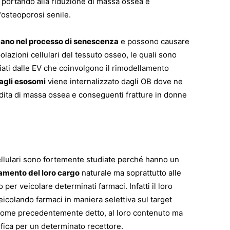
 OC portando alla riduzione di massa ossea e
ll’osteoporosi senile.
icano nel processo di senescenza
e possono causare
olazioni cellulari del tessuto osseo, le quali sono
ati dalle EV che coinvolgono il rimodellamento
dagli esosomi
viene internalizzato dagli OB dove ne
rdita di massa ossea e conseguenti fratture in donne
cellulari sono fortemente studiate perché hanno un
amento del loro cargo
naturale ma soprattutto alle
per veicolare determinati farmaci. Infatti il loro
veicolando farmaci in maniera selettiva sul target
, come precedentemente detto, al loro contenuto ma
ica per un determinato recettore.