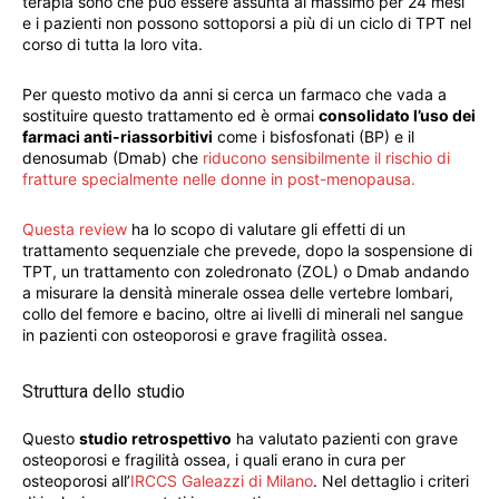
terapia sono che può essere assunta al massimo per 24 mesi
e i pazienti non possono sottoporsi a più di un ciclo di TPT nel
corso di tutta la loro vita.
Per questo motivo da anni si cerca un farmaco che vada a
sostituire questo trattamento ed è ormai
consolidato l’uso dei
farmaci anti-riassorbitivi
come i bisfosfonati (BP) e il
denosumab (Dmab) che
riducono sensibilmente il rischio di
fratture specialmente nelle donne in post-menopausa.
Questa review
ha lo scopo di valutare gli effetti di un
trattamento sequenziale che prevede, dopo la sospensione di
TPT, un trattamento con zoledronato (ZOL) o Dmab andando
a misurare la densità minerale ossea delle vertebre lombari,
collo del femore e bacino, oltre ai livelli di minerali nel sangue
in pazienti con osteoporosi e grave fragilità ossea.
Struttura dello studio
Questo
studio retrospettivo
ha valutato pazienti con grave
osteoporosi e fragilità ossea, i quali erano in cura per
osteoporosi all’
IRCCS Galeazzi di Milano
. Nel dettaglio i criteri