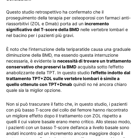
Questo studio retrospettivo ha confermato che il
proseguimento della terapia per osteoporosi con farmaci anti-
riassorbitivi (ZOL e Dmab) porta ad un
incremento
significativo del T-score della BMD
nelle vertebre lombari e
nel bacino per i pazienti più gravi.
È noto che l’interruzione della teriparatide causa una graduale
diminuzione della BMD, ma essendo questa interruzione
necessaria, è evidente la
necessità di trovare un trattamento
conservativo che preservi la BMD
acquisita sotto l’effetto
anabolizzante della TPT. In questo studio
l’effetto indotto dal
trattamento TPT+ZOL sulle vertebre lombari è simile a
quello ottenuto con TPT+Dmab
quindi no né ancora chiaro
quale sia la miglior opzione.
Non si può trascurare il fatto che, in questo studio, i pazienti
con più basso T-score del collo del femore hanno riscontrato
un migliore effetto dopo il trattamento con ZOL rispetto a
quelli il cui valore basale erano meno critico. Allo stesso modo,
i pazienti con un basso T-score dell’anca a livello basale sono
andati incontro ad un incremento ancora maggiore dopo il