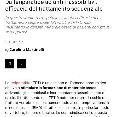
Da teriparatide ad anti-riassorbitivi:
efficacia del trattamento sequenziale
In questo studio retrospettivo si valuta l'efficacia del
trattamento sequenziale TPT+ZOL e TPT+Dmab,
misurando la densità minerale ossea di pazienti con grave
osteoporosi
19 Luglio 2023
Carolina Martinelli
By
La
teriparatide
(TPT) è un analogo dell’ormone paratiroideo
che va a
stimolare la formazione di materiale osseo
attivando gli osteoblasti e incrementando l’assorbimento di
calcio. Il trattamento con TPT è noto per ridurre il rischio di
fratture vertebrali e non, aumentando al contempo la densità
minerale ossea (BMD) di tutto lo scheletro, in particolar modo
di vertebre, femore e bacino. Le controindicazioni di questa