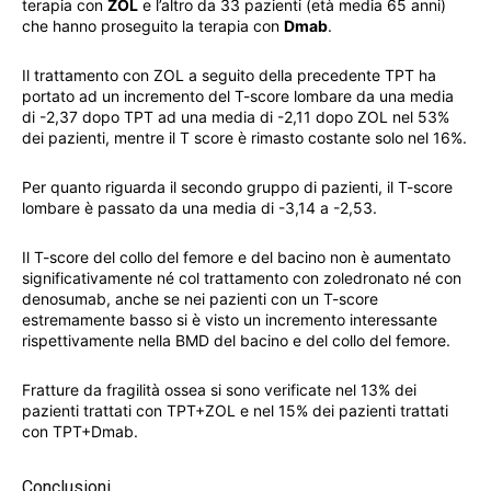
terapia con
ZOL
e l’altro da 33 pazienti (età media 65 anni)
che hanno proseguito la terapia con
Dmab
.
Il trattamento con ZOL a seguito della precedente TPT ha
portato ad un incremento del T-score lombare da una media
di -2,37 dopo TPT ad una media di -2,11 dopo ZOL nel 53%
dei pazienti, mentre il T score è rimasto costante solo nel 16%.
Per quanto riguarda il secondo gruppo di pazienti, il T-score
lombare è passato da una media di -3,14 a -2,53.
Il T-score del collo del femore e del bacino non è aumentato
significativamente né col trattamento con zoledronato né con
denosumab, anche se nei pazienti con un T-score
estremamente basso si è visto un incremento interessante
rispettivamente nella BMD del bacino e del collo del femore.
Fratture da fragilità ossea si sono verificate nel 13% dei
pazienti trattati con TPT+ZOL e nel 15% dei pazienti trattati
con TPT+Dmab.
Conclusioni