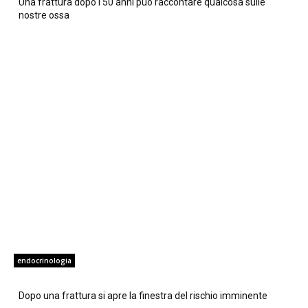
Una frattura dopo i 50 anni può raccontare qualcosa sulle
nostre ossa
endocrinologia
Dopo una frattura si apre la finestra del rischio imminente