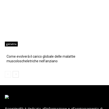
geriatria
Come evolverà il carico globale delle malattie
muscoloscheletriche nell’anziano
BoneHealth è dedicato all’informazione e all’aggiornamento di