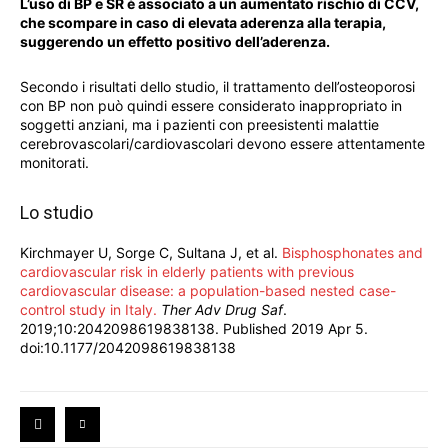
L’uso di BP e SR è associato a un aumentato rischio di CCV,
che scompare in caso di elevata aderenza alla terapia,
suggerendo un effetto positivo dell’aderenza.
Secondo i risultati dello studio, il trattamento dell’osteoporosi
con BP non può quindi essere considerato inappropriato in
soggetti anziani, ma i pazienti con preesistenti malattie
cerebrovascolari/cardiovascolari devono essere attentamente
monitorati.
Lo studio
Kirchmayer U, Sorge C, Sultana J, et al.
Bisphosphonates and
cardiovascular risk in elderly patients with previous
cardiovascular disease: a population-based nested case-
control study in Italy.
Ther Adv Drug Saf
.
2019;10:2042098619838138. Published 2019 Apr 5.
doi:10.1177/2042098619838138