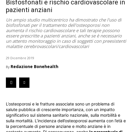
Bisfosfonati e rischio cardiovascolare in
pazienti anziani
Un ampio studio multicentrico ha dimostrato che l'uso di
bisfosfonati per il trattamento dell'osteoporosi non
aumenta il rischio cardiovascolare e tali terapie possono
essere prescritte a pazienti anziani, anche se è necessario
un attento monitoraggio in caso di soggetti con preesistenti
malattie cerebrovascolari/cardiovascolari
29 Dicembre 2019
Redazione Bonehealth
By
L’osteoporosi e le fratture associate sono un problema di
salute pubblica di crescente importanza, con un impatto
significativo sul sistema sanitario nazionale, sulla morbilità e
sulla mortalità. L’incidenza dell’osteoporosi aumenta con l’età e
la percentuale di persone anziane e molto anziane è in
costante aumento. Di conseguenza, anche
la percentuale di