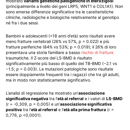
mostrato
varianti genetiche patogeniche in eterozigosi
(principalmente a livello dei geni LRP5, WNT1 e COL1A1). Non
sono emerse differenze significative tra le caratteristiche
cliniche, radiologiche e biologiche relativamente al genotipo
né fra i due sessi.
Bambini e adolescenti (<18 anni d’età) sono risultati avere
meno fratture vertebrali (26% vs 57%, p = 0.022) e più
fratture periferiche (84% vs 53%; p = 0.019); il 26% di loro
presentava una storia familiare a basso
rischio di fratture
traumatiche. Il Z-score del LS-BMD è risultato
significativamente più basso di quello del TB-BMD (−2.1 vs
−1.5; p = 0.003). Le mutazioni patologiche sono risultate
essere doppiamente frequenti tra i ragazzi che tra gli adulti,
ma in modo non statisticamente significativo.
L’analisi di regressione ha mostrato un’
associazione
significativa negativa
tra l’
età al referral
e i valori di
LS-BMD
(r = -0,309, p = 0,005) e un’
associazione significativa
positiva
tra l’
età al referral
e l’
età alla prima frattura
(r =
0,776, p <0,0001).