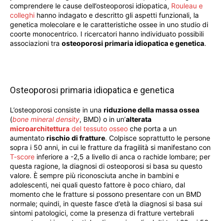
comprendere le cause dell’osteoporosi idiopatica,
Rouleau e
colleghi
hanno indagato e descritto gli aspetti funzionali, la
genetica molecolare e le caratteristiche ossee in uno studio di
coorte monocentrico. I ricercatori hanno individuato possibili
associazioni tra
osteoporosi primaria idiopatica e genetica
.
Osteoporosi primaria idiopatica e genetica
L’osteoporosi consiste in una
riduzione della massa ossea
(
bone mineral density
, BMD) o in un’
alterata
microarchitettura
del tessuto osseo
che porta a un
aumentato
rischio di fratture
. Colpisce soprattutto le persone
sopra i 50 anni, in cui le fratture da fragilità si manifestano con
T-score
inferiore a -2,5 a livello di anca o rachide lombare; per
questa ragione, la diagnosi di osteoporosi si basa su questo
valore. È sempre più riconosciuta anche in bambini e
adolescenti, nei quali questo fattore è poco chiaro, dal
momento che le fratture si possono presentare con un BMD
normale; quindi, in queste fasce d’età la diagnosi si basa sui
sintomi patologici, come la presenza di fratture vertebrali