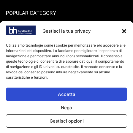
POPULAR CATEGORY
199
endocrinologia
Gestisci la tua privacy
73
Spazio pazienti
45
reumatologia
Utilizziamo tecnologie come i cookie per memorizzare e/o accedere alle
informazioni del dispositivo. Lo facciamo per migliorare l'esperienza di
40
ortopedia
navigazione e per mostrare annunci (non) personalizzati. Il consenso a
36
queste tecnologie ci consentirà di elaborare dati quali il comportamento
odontoiatria
di navigazione o gli ID univoci su questo sito. Il mancato consenso o la
34
Farmaci
revoca del consenso possono influire negativamente su alcune
caratteristiche e funzioni.
28
dietologia
24
oncologia
Accetta
Nega
© Copyright 2026 bonehealth.it |
Informativa privacy
|
Cookie Policy
|
Gestisci opzioni
Makinglife P. IVA: 11294110967
Il Responsabile per la Protezione dei dati avv. Monica Gobbato è