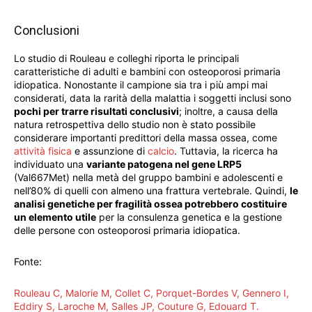
Conclusioni
Lo studio di Rouleau e colleghi riporta le principali
caratteristiche di adulti e bambini con osteoporosi primaria
idiopatica. Nonostante il campione sia tra i più ampi mai
considerati, data la rarità della malattia i soggetti inclusi sono
pochi per trarre risultati conclusivi
; inoltre, a causa della
natura retrospettiva dello studio non è stato possibile
considerare importanti predittori della massa ossea, come
attività fisica
e assunzione di
calcio
. Tuttavia, la ricerca ha
individuato una
variante patogena nel gene LRP5
(Val667Met) nella metà del gruppo bambini e adolescenti e
nell’80% di quelli con almeno una frattura vertebrale. Quindi,
le
analisi genetiche per fragilità ossea potrebbero costituire
un elemento utile
per la consulenza genetica e la gestione
delle persone con osteoporosi primaria idiopatica.
Fonte:
Rouleau C, Malorie M, Collet C, Porquet-Bordes V, Gennero I,
Eddiry S, Laroche M, Salles JP, Couture G, Edouard T.