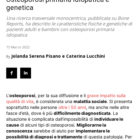
genetica
Una ricerca trasversale monocentrica, pubblicata su Bone
Reports, ha descritto le caratteristiche fisiche e genetiche di
pazienti adulti e bambini con osteoporosi primaria
idiopatica
13 Marzo 2022
Jolanda Serena Pisano e Caterina Lucchini
By
L’
osteoporosi
, per la sua diffusione e il
grave impatto sulla
qualità di vita
, è considerata una
malattia sociale
. Si presenta
soprattutto nelle persone
oltre i 50 anni
, ma anche nelle altre
fasce d’età, dove è più
difficilmente diagnosticata
. La
situazione è complicata dall’impossibilità di
individuare le
cause
di alcuni tipi di osteoporosi.
Migliorarne la
conoscenza
sarebbe di aiuto per
implementare le
possibilità di diagnosi e trattamento
di questa patologia. Per