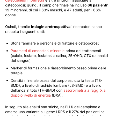
osteogenesi imperfetta
e altre sindromi associate a
osteoporosi; quindi, il campione finale ha incluso
66 pazienti
:
19 minorenni, di cui il 63% maschi, e 47 adulti, per il 66%
donne.
Quindi, tramite
indagine retrospettiva
i ricercatori hanno
raccolto i seguenti dati:
Storia familiare e personale di fratture e osteoporosi;
Parametri di omeostasi minerale
prima dei trattamenti
(calcio, fosfato, fosfatasi alcalina, 25-OHD, CTX da analisi
del sangue);
Marker di formazione e riassorbimento osseo prima delle
terapie;
Densità minerale ossea del corpo esclusa la testa (TB-
BMD), a livello di rachide lombare (LS-BMD) e a livello
dell’anca in toto (TH-BMD) con
assorbimetria a raggi X a
doppio livello di energia
(DXA).
In seguito alle analisi statistiche, nell’11% del campione è
emersa una variante sul gene LRP5 e il 27% dei pazienti ha