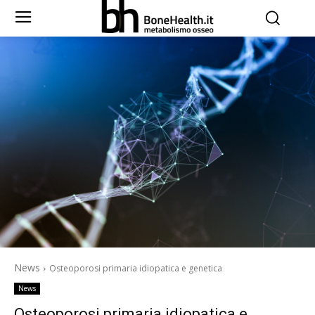
News
Osteoporosi primaria idiopatica e genetica
News
Osteoporosi primaria idiopatica e