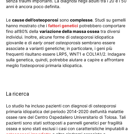
senza traumi importanti. La diagnosi negli adulti tra i 20 e i 50
anni è ancora poco definita.
Le
cause dell’osteoporosi
sono
complesse
. Studi su gemelli
hanno mostrato che i
fattori genetici
potrebbero comportare
fino all’80% della
variazione della massa ossea
tra diversi
individui. Inoltre, alcune forme di osteoporosi idiopatica
giovanile e di
early onset osteoporosis
sembrano essere
associate a varianti genetiche; in particolare, i geni più
frequenti risultano essere LRP5, WNT1 e COL1A1/2. Indagare
sulla genetica, quindi, potrebbe aiutare a capire e affrontare
meglio l’osteoporosi primaria idiopatica.
La ricerca
Lo studio ha incluso pazienti con diagnosi di osteoporosi
primaria idiopatica del periodo 2014-2020 dell’unità malattie
ossee rare del Centro Ospedaliero Universitario di Tolosa. Tali
pazienti sono stati sottoposti a pannelli genetici per fragilità
ossea e sono stati esclusi i casi con caratteristiche imputabili a