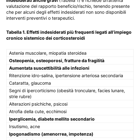
indesiderati anche gravi
(Tabella 1) e richiede un’attenta
valutazione del rapporto beneficio/rischio, tenendo presente
che per alcuni degli effetti indesiderati non sono disponibili
interventi preventivi o terapeutici.
Tabella 1. Effetti indesiderati più frequenti legati all’impiego
cronico sistemico dei corticosteroidi
Astenia muscolare, miopatia steroidea
Osteopenia, osteoporosi, fratture da fragilità
Aumentata suscettibilità alle infezioni
Ritenzione idro-salina, ipertensione arteriosa secondaria
Cataratta, glaucoma
Segni di ipercorticismo (obesità tronculare, facies lunare,
strie rubre)
Alterazioni psichiche, psicosi
Atrofia della cute, ecchimosi
Iperglicemia, diabete mellito secondario
Irsutismo, acne
Ipogonadismo (amenorrea, impotenza)