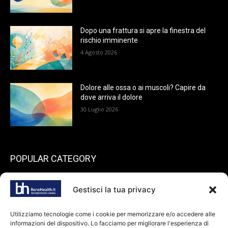
Dopo una frattura si apre la finestra del
rischio imminente
4 Agosto 2026
Dolore alle ossa o ai muscoli? Capire da
dove arriva il dolore
30 Luglio 2026
POPULAR CATEGORY
199
endocrinologia
Gestisci la tua privacy
73
Spazio pazienti
45
reumatologia
Utilizziamo tecnologie come i cookie per memorizzare e/o accedere alle
informazioni del dispositivo. Lo facciamo per migliorare l'esperienza di
40