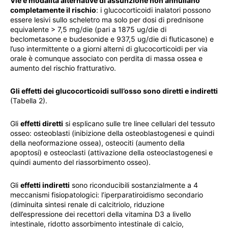
Vie e modalità alternative di assunzione non annullano
completamente il rischio
: i glucocorticoidi inalatori possono
essere lesivi sullo scheletro ma solo per dosi di prednisone
equivalente > 7,5 mg/die (pari a 1875 ug/die di
beclometasone e budesonide e 937,5 ug/die di fluticasone) e
l’uso intermittente o a giorni alterni di glucocorticoidi per via
orale è comunque associato con perdita di massa ossea e
aumento del rischio fratturativo.
Gli effetti dei glucocorticoidi sull’osso sono diretti e indiretti
(Tabella 2).
Gli
effetti diretti
si esplicano sulle tre linee cellulari del tessuto
osseo: osteoblasti (inibizione della osteoblastogenesi e quindi
della neoformazione ossea), osteociti (aumento della
apoptosi) e osteoclasti (attivazione della osteoclastogenesi e
quindi aumento del riassorbimento osseo).
Gli
effetti indiretti
sono riconducibili sostanzialmente a 4
meccanismi fisiopatologici: l’iperparatiroidismo secondario
(diminuita sintesi renale di calcitriolo, riduzione
dell’espressione dei recettori della vitamina D3 a livello
intestinale, ridotto assorbimento intestinale di calcio,