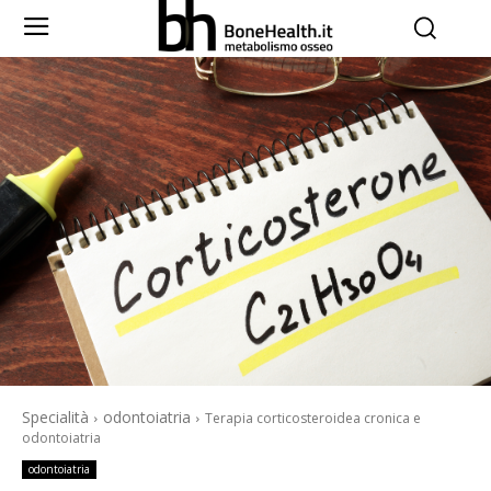
Specialità
odontoiatria
Terapia corticosteroidea cronica e
odontoiatria
odontoiatria