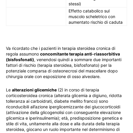
stessi)
Effetto catabolico sul
muscolo scheletrico con
aumentato rischio di caduta
Va ricordato che i pazienti in terapia steroidea cronica di
regola assumono
concomitante terapia anti-riassorbitiva
(bisfosfonati)
, venendosi quindi a sommare due importanti
fattori di rischio (terapia steroidea, bisfosfonato) per la
potenziale comparsa di osteonecrosi del mascellare dopo
chirurgia orale con esposizione di osso alveolare.
Le
alterazioni glicemiche
(2) in corso di terapia
corticosteroidea cronica (alterata glicemia a digiuno, ridotta
tolleranza ai carboidrati, diabete mellito franco) sono
riconducibili all’azione iperglicemizzante dei glucocorticoidi
(attivazione della glicogenolisi con conseguente elevazione
glicemica e iperinsulinemia); età, predisposizione genetica e
stile di vita, unitamente alla dose e alla durata della terapia
steroidea, giocano un ruolo importante nel determinismo di