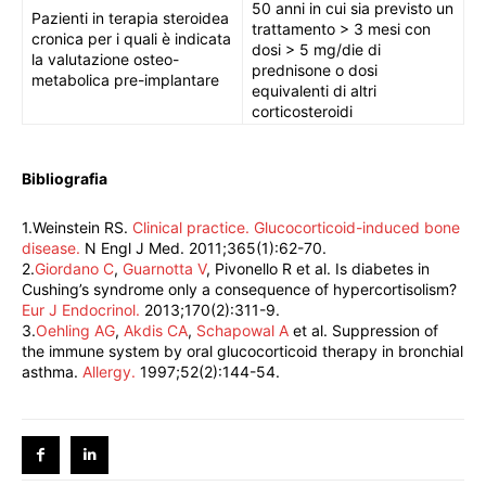
50 anni in cui sia previsto un
Pazienti in terapia steroidea
trattamento > 3 mesi con
cronica per i quali è indicata
dosi > 5 mg/die di
la valutazione osteo-
prednisone o dosi
metabolica pre-implantare
equivalenti di altri
corticosteroidi
Bibliografia
1.Weinstein RS.
Clinical practice. Glucocorticoid-induced bone
disease.
N Engl J Med. 2011;365(1):62-70.
2.
Giordano C
,
Guarnotta V
, Pivonello R et al. Is diabetes in
Cushing’s syndrome only a consequence of hypercortisolism?
Eur J Endocrinol.
2013;170(2):311-9.
3.
Oehling AG
,
Akdis CA
,
Schapowal A
et al. Suppression of
the immune system by oral glucocorticoid therapy in bronchial
asthma.
Allergy.
1997;52(2):144-54.