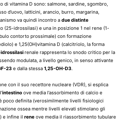
to di vitamina D sono: salmone, sardine, sgombro,
so d’uovo, latticini, arancio, burro, margarina,
organismo va quindi incontro a
due distinte
o (25-idrossilasi) e una in posizione 1 nel rene (1-
 tubulo contorto prossimale) con formazione
diolo) e 1,25(OH)vitamina D (calcitriolo, la forma
-idrossilasi
renale rappresenta lo snodo critico per la
essendo modulata, a livello genico, in senso attivante
GF-23
e dalla stessa
1,25-OH-D3
.
ione con il suo recettore nucleare (VDR), si esplica
l’
intestino
ove media l’assorbimento di calcio e
 poco definita (verosimilmente livelli fisiologici
mazione ossea mentre livelli elevati stimolano gli
 e infine il
rene
ove media il riassorbimento tubulare