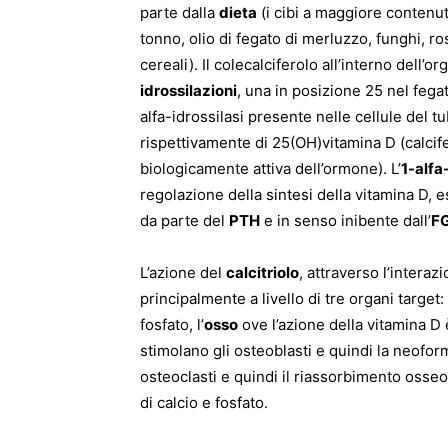
parte dalla
dieta
(i cibi a maggiore contenu
tonno, olio di fegato di merluzzo, funghi, ros
cereali). Il colecalciferolo all’interno dell’
idrossilazioni
, una in posizione 25 nel fegat
alfa-idrossilasi presente nelle cellule del
rispettivamente di 25(OH)vitamina D (calcife
biologicamente attiva dell’ormone). L’
1-alfa
regolazione della sintesi della vitamina D, 
da parte del
PTH
e in senso inibente dall’
F
L’azione del
calcitriolo
, attraverso l’interaz
principalmente a livello di tre organi target: 
fosfato, l’
osso
ove l’azione della vitamina D è
stimolano gli osteoblasti e quindi la neofor
osteoclasti e quindi il riassorbimento osseo)
di calcio e fosfato.