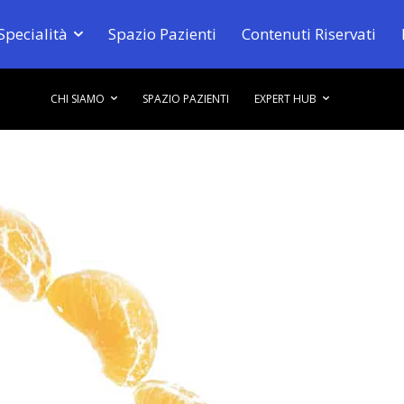
Specialità
Spazio Pazienti
Contenuti Riservati
CHI SIAMO
SPAZIO PAZIENTI
EXPERT HUB