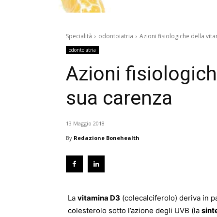
Specialità
odontoiatria
Azioni fisiologiche della vi
odontoiatria
Azioni fisiologic
sua carenza
13 Maggio 2018
By
Redazione Bonehealth
La
vitamina D3
(colecalciferolo) deriva in p
colesterolo sotto l’azione degli UVB (la
sint