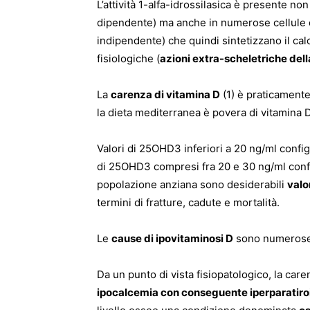
L’attività 1-alfa-idrossilasica è presente non
dipendente) ma anche in numerose cellule d
indipendente) che quindi sintetizzano il calc
fisiologiche (
azioni extra-scheletriche dell
La
carenza di vitamina D
(1) è praticament
la dieta mediterranea è povera di vitamina D)
Valori di 25OHD3 inferiori a 20 ng/ml conf
di 25OHD3 compresi fra 20 e 30 ng/ml conf
popolazione anziana sono desiderabili
valo
termini di fratture, cadute e mortalità.
Le
cause di ipovitaminosi D
sono numerose e
Da un punto di vista fisiopatologico, la car
ipocalcemia con conseguente iperparatir