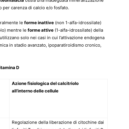
steomalacia
ossia una inadeguata mineralizzazione
o per carenza di calcio e/o fosfato.
eralmente le
forme inattive
(non 1-alfa-idrossilate)
iolo) mentre le
forme attive
(1-alfa-idrossilate) della
i utilizzano solo nei casi in cui l’attivazione endogena
nica in stadio avanzato, ipoparatiroidismo cronico,
vitamina D
Azione fisiologica del calcitriolo
all’interno delle cellule
Regolazione della liberazione di citochine dai