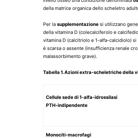
livello osseo una condizione denominata
o
della matrice organica dello scheletro adult
Per la
supplementazione
si utilizzano gen
della vitamina D (colecalciferolo e calcifed
vitamina D (calcitriolo e 1-alfa-calcidiolo) s
è scarsa o assente (insufficienza renale cro
malassorbimento grave).
Tabella 1. Azioni extra-scheletriche della 
Cellule sede di 1-alfa-idrossilasi
PTH-indipendente
Monociti-macrofagi