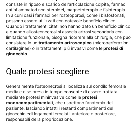
consiste in riposo e scarico dell’articolazione colpita, farmaci
antinfiammatori non steroidei, magnetoterapia e fisioterapia.
In alcuni casi i farmaci per l’osteoporosi, come i bisfosfonati,
possono essere utilizzati con notevole beneficio clinico.
Quando i trattamenti citati non hanno dato un beneficio clinico
e quando all’osteonecrosi si associa artrosi secondaria con
limitazione funzionale, bisogna ricorrere alla chirurgia, che può
consistere in un
trattamento
artroscopico
(microperforazioni
cartilaginee) o in trattamenti più invasivi come le
protesi di
ginocchio
.
Quale protesi scegliere
Generalmente l’osteonecrosi si localizza sul condilo femorale
mediale e se presa in tempo consente di essere trattata
mediante protesi mininvasive come le
protesi
monocompartimentali
, che rispettano l’anatomia del
paziente, lasciando intatti i restanti compartimenti del
ginocchio edi legamenti crociati, anteriore e posteriore,
responsabili della propriocezione.