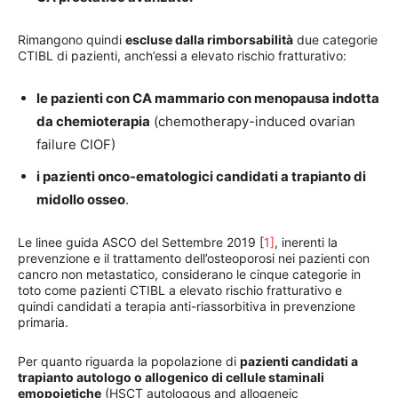
Rimangono quindi
escluse dalla rimborsabilità
due categorie
CTIBL di pazienti, anch’essi a elevato rischio fratturativo:
le pazienti con CA mammario con menopausa indotta
da chemioterapia
(chemotherapy-induced ovarian
failure CIOF)
i pazienti onco-ematologici candidati a trapianto di
midollo osseo
.
Le linee guida ASCO del Settembre 2019 [
1]
, inerenti la
prevenzione e il trattamento dell’osteoporosi nei pazienti con
cancro non metastatico, considerano le cinque categorie in
toto come pazienti CTIBL a elevato rischio fratturativo e
quindi candidati a terapia anti-riassorbitiva in prevenzione
primaria.
Per quanto riguarda la popolazione di
pazienti candidati a
trapianto autologo o allogenico di cellule staminali
emopoietiche
(HSCT autologous and allogeneic