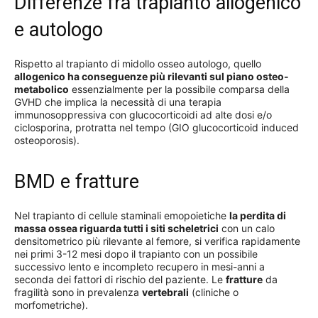
Differenze fra trapianto allogenico
e autologo
Rispetto al trapianto di midollo osseo autologo, quello
allogenico ha conseguenze più rilevanti sul piano osteo-
metabolico
essenzialmente per la possibile comparsa della
GVHD che implica la necessità di una terapia
immunosoppressiva con glucocorticoidi ad alte dosi e/o
ciclosporina, protratta nel tempo (GIO glucocorticoid induced
osteoporosis).
BMD e fratture
Nel trapianto di cellule staminali emopoietiche
la perdita di
massa ossea riguarda tutti i siti scheletrici
con un calo
densitometrico più rilevante al femore, si verifica rapidamente
nei primi 3-12 mesi dopo il trapianto con un possibile
successivo lento e incompleto recupero in mesi-anni a
seconda dei fattori di rischio del paziente. Le
fratture
da
fragilità sono in prevalenza
vertebrali
(cliniche o
morfometriche).