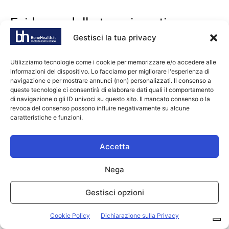
Evidenze della terapia anti-
Gestisci la tua privacy
riassorbitiva nel trapianto di
midollo osseo
Utilizziamo tecnologie come i cookie per memorizzare e/o accedere alle
informazioni del dispositivo. Lo facciamo per migliorare l'esperienza di
navigazione e per mostrare annunci (non) personalizzati. Il consenso a
Il farmaco per il quale esistono le maggiori evidenze è lo
queste tecnologie ci consentirà di elaborare dati quali il comportamento
zoledronato
(ZOL) che ha dimostrato in diversi studi e con
di navigazione o gli ID univoci su questo sito. Il mancato consenso o la
differente dosaggio e timing di somministrazione di mantenere
revoca del consenso possono influire negativamente su alcune
o aumentare la BMD lombare e femorale nei pazienti
caratteristiche e funzioni.
trapiantati di midollo osseo.
Accetta
I principali schemi di somministrazione nei diversi studi clinici
sono i seguenti:
Nega
ZOL 4 mg ev per 3 dosi mensili dopo il trapianto nei
Gestisci opzioni
pazienti con osteoporosi o con perdita di BMD >
5%/anno [
];
3
Cookie Policy
Dichiarazione sulla Privacy
ZOL 4 mg ev 2 mesi dopo il trapianto e quindi ogni 3