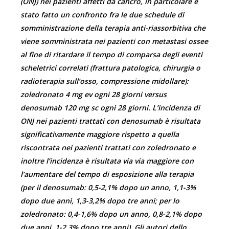
(ONJ) nei pazienti affetti da cancro, in particolare è
stato fatto un confronto fra le due schedule di
somministrazione della terapia anti-riassorbitiva che
viene somministrata nei pazienti con metastasi ossee
al fine di ritardare il tempo di comparsa degli eventi
scheletrici correlati (frattura patologica, chirurgia o
radioterapia sull’osso, compressione midollare):
zoledronato 4 mg ev ogni 28 giorni versus
denosumab 120 mg sc ogni 28 giorni.
L’incidenza di
ONJ nei pazienti trattati con denosumab è risultata
significativamente maggiore rispetto a quella
riscontrata nei pazienti trattati con zoledronato e
inoltre l’incidenza è risultata via via maggiore con
l’aumentare del tempo di esposizione alla terapia
(per il denosumab: 0,5-2,1% dopo un anno, 1,1-3%
dopo due anni, 1,3-3,2% dopo tre anni; per lo
zoledronato: 0,4-1,6% dopo un anno, 0,8-2,1% dopo
due anni, 1-2,3% dopo tre anni). Gli autori dello