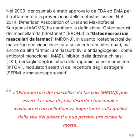
Nel 2009, denosumab è stato approvato da FDA ed EMA per
il trattamento e la prevenzione delle metastasi ossee. Nel
2014, l’American Association of Oral and Maxillofacial
Surgeons (AAOMS) ha cambiato la definizione “Osteonecrosi
dei mascellari da bifosfonati” (BRONJ) in “
Osteonecrosi dei
mascellari da farmaci
” (MRONJ), in quanto l’osteonecrosi dei
mascellari non viene innescata solamente dai bifosfonati, ma
anche da altri farmaci antiriassorbitivi e antiangiogenici, come
anticorpi monoclonali (MAB), inibitori della tirosina chinasi
(TKI), bersaglio degli inibitori della rapamicina nei mammiferi
(mTORi), modulatori selettivi del recettore degli estrogeni
(SERM) e immunosoppressori.
L’Osteonecrosi dei mascellari da farmaci (MRONJ) può
essere la causa di gravi disordini funzionali e
masticatori con un’influenza importante sulla qualità
della vita dei pazienti e può persino provocare la
morte.